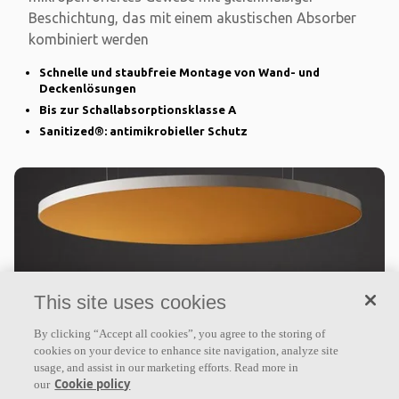
Beschichtung, das mit einem akustischen Absorber
kombiniert werden
Schnelle und staubfreie Montage von Wand- und
Deckenlösungen
Bis zur Schallabsorptionsklasse A
Sanitized®: antimikrobieller Schutz
This site uses cookies
By clicking “Accept all cookies”, you agree to the storing of
Ecophon Clipso™ So Aero
cookies on your device to enhance site navigation, analyze site
usage, and assist in our marketing efforts. Read more in
Cookie policy
our
Deckensegel und Rahmen für Decken- und