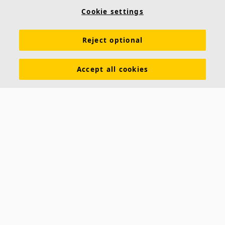
Wandmontage
Cookie settings
Leicht zu montieren mit Seilabhängern an der Decke
oder Befestigungswinkeln an der Wand
Reject optional
Individuelle Formen, Farben sowie Bedruckungen
möglich
Accept all cookies