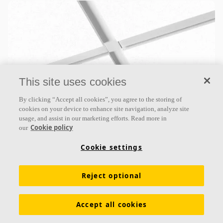
This site uses cookies
By clicking “Accept all cookies”, you agree to the storing of
Ecophon Master™ E
cookies on your device to enhance site navigation, analyze site
usage, and assist in our marketing efforts. Read more in
Ecophon Master ™ E ist eine abgehängte
Cookie policy
our
Akustikdecke, die speziell für Großraumbüros und
alle anderen Bereiche konzipiert wurde, in denen die
Cookie settings
Anforderungen
Reject optional
Schallabsorptionsklasse A
Farbbeschichtete Kanten
Vertiefte Unterkonstruktion mit Schatteneffekt
Accept all cookies