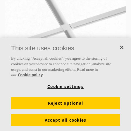
This site uses cookies
By clicking “Accept all cookies”, you agree to the storing of
Ecophon Master™ E
cookies on your device to enhance site navigation, analyze site
usage, and assist in our marketing efforts. Read more in
Ecophon Master ™ E ist eine abgehängte
Cookie policy
our
Akustikdecke, die speziell für Großraumbüros und
alle anderen Bereiche konzipiert wurde, in denen die
Cookie settings
Anforderungen
Reject optional
Schallabsorptionsklasse A
Farbbeschichtete Kanten
Vertiefte Unterkonstruktion mit Schatteneffekt
Accept all cookies