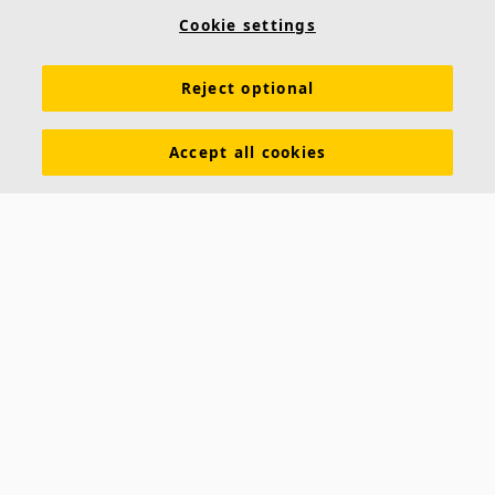
Wandmontage
Cookie settings
Leicht zu montieren mit Seilabhängern an der Decke
oder Befestigungswinkeln an der Wand
Reject optional
Individuelle Formen, Farben sowie Bedruckungen
möglich
Accept all cookies