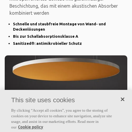
Beschichtung, das mit einem akustischen Absorber
kombiniert werden
Schnelle und staubfreie Montage von Wand- und
Deckenlösungen
Bis zur Schallabsorptionsklasse A
Sanitized®: antimikrobieller Schutz
This site uses cookies
By clicking “Accept all cookies”, you agree to the storing of
Ecophon Clipso™ So Aero
cookies on your device to enhance site navigation, analyze site
usage, and assist in our marketing efforts. Read more in
Cookie policy
our
Deckensegel und Rahmen für Decken- und