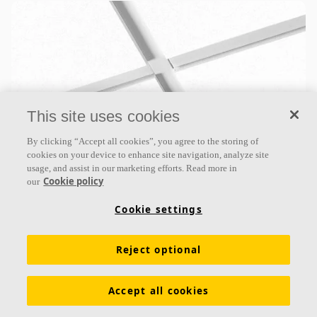
This site uses cookies
By clicking “Accept all cookies”, you agree to the storing of
Ecophon Master™ E
cookies on your device to enhance site navigation, analyze site
usage, and assist in our marketing efforts. Read more in
Ecophon Master ™ E ist eine abgehängte
Cookie policy
our
Akustikdecke, die speziell für Großraumbüros und
alle anderen Bereiche konzipiert wurde, in denen die
Cookie settings
Anforderungen
Reject optional
Schallabsorptionsklasse A
Farbbeschichtete Kanten
Vertiefte Unterkonstruktion mit Schatteneffekt
Accept all cookies