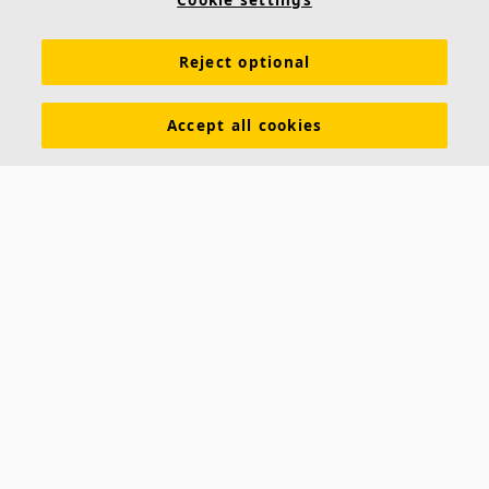
Cookie settings
Absorptionsklasse von A bis D, je nach System
Farbige oder naturbelassene Kanten
Leicht demontierbar mit Schatteneffekt
Reject optional
Accept all cookies
Ecophon Saga™ E A2
Ecophon Saga™ E A2 hat eine vertiefte sichtbare
Unterkonstruktion und eine gerade Kante, was eine
Decke mit Schatteneffekt erzeugt, die jede Platte
betont und
Baustoffklasse A2-s1, d0