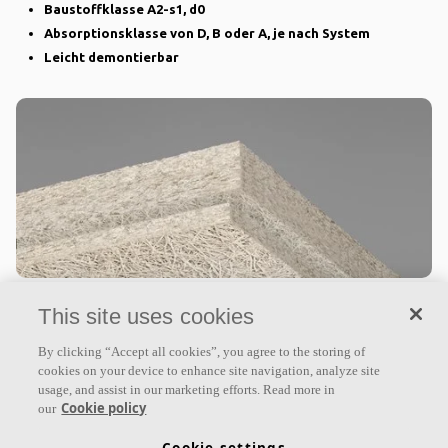
Baustoffklasse A2-s1, d0
Absorptionsklasse von D, B oder A, je nach System
Leicht demontierbar
Ecophon Saga™ E
This site uses cookies
Ecophon Saga™ E hat eine vertiefte
By clicking “Accept all cookies”, you agree to the storing of
Unterkonstruktion mit sichtbarer Schiene, die eine
cookies on your device to enhance site navigation, analyze site
Decke mit Schatteneffekt erzeugt und dabei jede
usage, and assist in our marketing efforts. Read more in
Cookie policy
our
Platte betont. Für Räume,