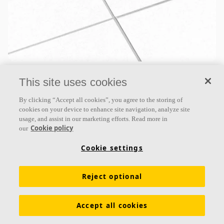
Ecophon Master™ B
This site uses cookies
Ecophon Master™ B ist eine Akustikdecke, die überall
By clicking “Accept all cookies”, you agree to the storing of
dort eingesetzt werden kann, wo eine Decke mit
cookies on your device to enhance site navigation, analyze site
kleinstmöglicher totaler Konstruktionshöhe
usage, and assist in our marketing efforts. Read more in
Cookie policy
our
erforderlich ist
Cookie settings
Schallabsorptionsklasse A
Farbbeschichtete Kanten
Klebemontage
Reject optional
Accept all cookies