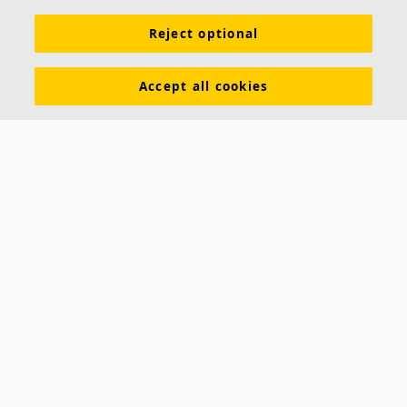
Großes Format (2700 mm lang und 1200 mm breit)
Reject optional
Accept all cookies
Ecophon Akusto™ Wall C
Ecophon Akusto Wall C hat eine gefaste Kante für
eine ebene Anmutung der Gesamtfläche. Als
modulares System ermöglicht es die Anordnung
mehrerer Absorber
Absorptionsklasse A
Verfügbar mit dem Thinline Profil oder klassischem
WP-Profil, beide in verschiedenen Farben erhältlich