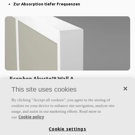
Zur Absorption tiefer Frequenzen
Ecophon Akusto™ Wall A
This site uses cookies
Ecophon Akusto™ Wall A ist ein Wandabsorber als
Ergänzung zur Akustikdecke, um optimale akustische
By clicking “Accept all cookies”, you agree to the storing of
Bedingungen im Raum zu erzeugen. Das System
cookies on your device to enhance site navigation, analyze site
zeichnet sich
usage, and assist in our marketing efforts. Read more in
Cookie policy
our
Schallabsorptionsklasse A
Cookie settings
Unbehandelte Kanten