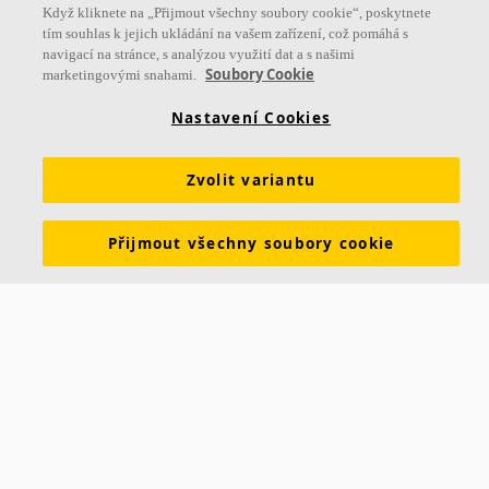
můžete
Když kliknete na „Přijmout všechny soubory cookie“, poskytnete
tím souhlas k jejich ukládání na vašem zařízení, což pomáhá s
Zlepšuje izolaci zvuku, Dnfw, až o 6 dB
navigací na stránce, s analýzou využití dat a s našimi
Soubory Cookie
marketingovými snahami.
Přírodní hrana ze skelného vlákna
K použití spolu s panely Combison™
Nastavení Cookies
Zvolit variantu
Přijmout všechny soubory cookie
Ecophon Combison™ A, dB 42
Ecophon Combison™ dB je nejrychlejší a nejjednodušší
cestou jak skloubit vlastnosti zvukové absorpce a
zvukové izolace mezi místnostmi. Ideálně se hodí pro