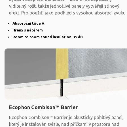
viditelný rošt, takže jednotlivé panely vytvářejí stínový
efekt. Pro použití jako podhled s vysokou absorpcí zvuku
Absorpční třída A
Hrany s nátěrem
Room to room sound insulation: 39 dB
Ecophon Combison™ Barrier
Ecophon Combison™ Barrier je akusticky pohltivý panel,
který je instalován svisle, nad příčkami v prostoru nad