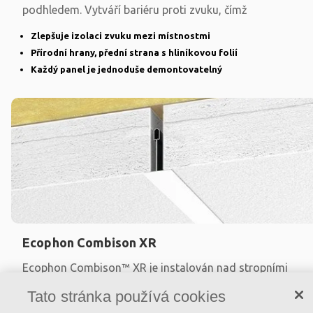
podhledem. Vytváří bariéru proti zvuku, čímž
Zlepšuje izolaci zvuku mezi místnostmi
Přírodní hrany, přední strana s hliníkovou folií
Každý panel je jednoduše demontovatelný
Ecophon Combison XR
Ecophon Combison™ XR je instalován nad stropními
kazetami Ecophon Combison™ kvůli snížení prostupu
Tato stránka používá cookies
zvuku mezi místnostmi. Použitím Ecophon Combison™