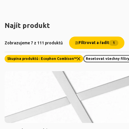
Najít produkt
Filtrovat a řadit
Zobrazujeme 7 z 111 produktů
1
Skupina produktů : Ecophon Combison™
Resetovat všechny filtr