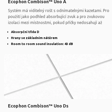
Ecophon Combison™ Uno A
Systém má viditelný rošt s odnímatelnými kazetami. Pro
použití jako podhled absorbující zvuk a pro zvukovou
izolaci mezi místnostmi, pokud příčky nedosahují až
Absorpční třída D
Hrany se základním nátěrem
Room to room sound insulation: 43 dB
Ecophon Combison™ Uno Ds