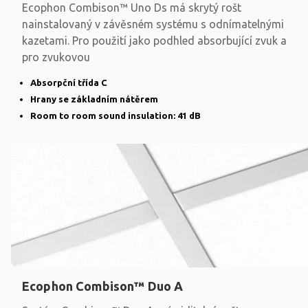
Ecophon Combison™ Uno Ds má skrytý rošt
nainstalovaný v závěsném systému s odnímatelnými
kazetami. Pro použití jako podhled absorbující zvuk a
pro zvukovou
Absorpční třída C
Hrany se základním nátěrem
Room to room sound insulation: 41 dB
Ecophon Combison™ Duo A