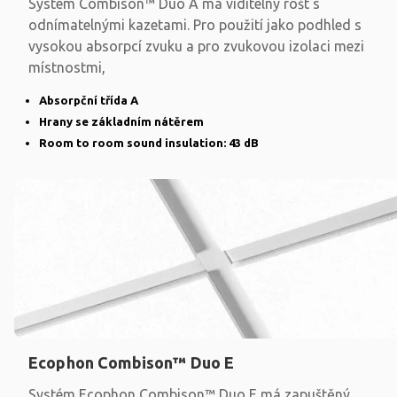
Systém Combison™ Duo A má viditelný rošt s
odnímatelnými kazetami. Pro použití jako podhled s
vysokou absorpcí zvuku a pro zvukovou izolaci mezi
místnostmi,
Absorpční třída A
Hrany se základním nátěrem
Room to room sound insulation: 43 dB
Ecophon Combison™ Duo E
Systém Ecophon Combison™ Duo E má zapuštěný