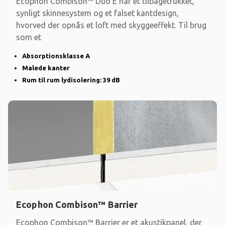
Ecophon Combison™ Duo E har et tilbagetrukket,
synligt skinnesystem og et falset kantdesign,
hvorved der opnås et loft med skyggeeffekt. Til brug
som et
Absorptionsklasse A
Malede kanter
Rum til rum lydisolering: 39 dB
Ecophon Combison™ Barrier
Ecophon Combison™ Barrier er et akustikpanel, der