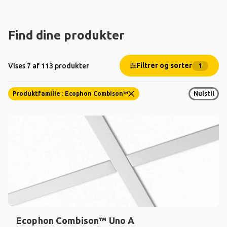
Find dine produkter
Filtrer og sorter
Vises 7 af 113 produkter
1
Produktfamilie : Ecophon Combison™
Nulstil
Ecophon Combison™ Uno A