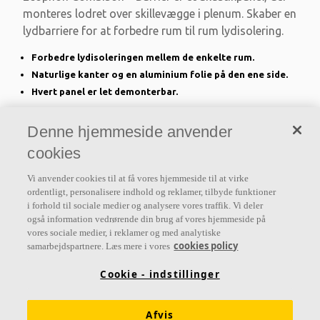
monteres lodret over skillevægge i plenum. Skaber en
lydbarriere for at forbedre rum til rum lydisolering.
Forbedre lydisoleringen mellem de enkelte rum.
Naturlige kanter og en aluminium folie på den ene side.
Hvert panel er let demonterbar.
Denne hjemmeside anvender
cookies
Vi anvender cookies til at få vores hjemmeside til at virke
ordentligt, personalisere indhold og reklamer, tilbyde funktioner
i forhold til sociale medier og analysere vores traffik. Vi deler
også information vedrørende din brug af vores hjemmeside på
vores sociale medier, i reklamer og med analytiske
cookies policy
samarbejdspartnere. Læs mere i vores
Ecophon Combison XR
Cookie - indstillinger
Ecophon Combison™ XR er en tillægs absorbent, der
er udlægges vandret oven på Combison loftplader,
Afvis