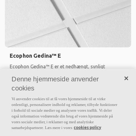
Ecophon Gedina™ E
Ecophon Gedina™ E er et nedhængt, synligt
skinnesystem med et falset kantdesign, som skaber
Denne hjemmeside anvender
et loft med en skyggeeffekt, der bevirker at de
cookies
enkelte loftplader
Vi anvender cookies til at få vores hjemmeside til at virke
Absorptionsklasse A
ordentligt, personalisere indhold og reklamer, tilbyde funktioner
Falset kantdesign med malede kanter
i forhold til sociale medier og analysere vores traffik. Vi deler
Nem montering og demontering.
også information vedrørende din brug af vores hjemmeside på
Velegnet til diffus ventilation
vores sociale medier, i reklamer og med analytiske
cookies policy
samarbejdspartnere. Læs mere i vores