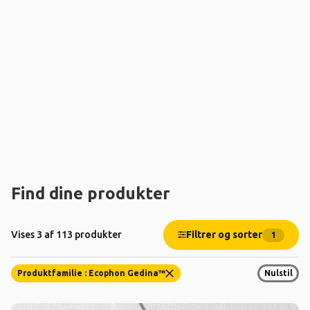
Find dine produkter
Filtrer og sorter
Vises 3 af 113 produkter
1
Produktfamilie : Ecophon Gedina™
Nulstil