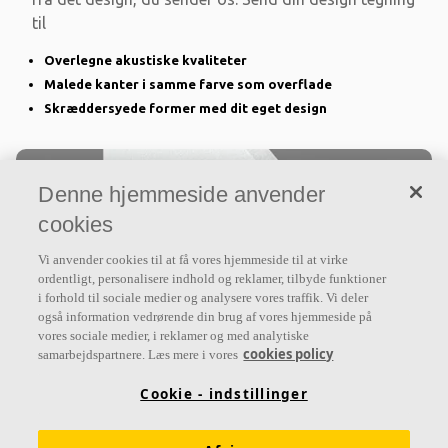
til
Overlegne akustiske kvaliteter
Malede kanter i samme farve som overflade
Skræddersyede former med dit eget design
Denne hjemmeside anvender
cookies
Vi anvender cookies til at få vores hjemmeside til at virke
ordentligt, personalisere indhold og reklamer, tilbyde funktioner
i forhold til sociale medier og analysere vores traffik. Vi deler
også information vedrørende din brug af vores hjemmeside på
vores sociale medier, i reklamer og med analytiske
cookies policy
Ecophon Akusto™ Hexagon
samarbejdspartnere. Læs mere i vores
Ecophon Akusto™ Hexagon er et Hexagon formet
Cookie - indstillinger
vægpanel, der giver mulighed for endeløse mønstre.
Det er nemt at montere panelet på en væg. Anvend