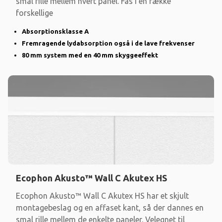
smal rille mellem hvert panel. Fås i en række
forskellige
Absorptionsklasse A
Fremragende lydabsorption også i de lave frekvenser
80 mm system med en 40 mm skyggeeffekt
Ecophon Akusto™ Wall C Akutex HS
Ecophon Akusto™ Wall C Akutex HS har et skjult
montagebeslag og en affaset kant, så der dannes en
smal rille mellem de enkelte paneler. Velegnet til