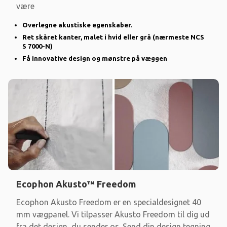
være
Overlegne akustiske egenskaber.
Ret skåret kanter, malet i hvid eller grå (nærmeste NCS
S 7000-N)
Få innovative design og mønstre på væggen
Ecophon Akusto™ Freedom
Ecophon Akusto Freedom er en specialdesignet 40
mm vægpanel. Vi tilpasser Akusto Freedom til dig ud
fra det design, du sender os. Send din design tegning