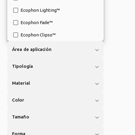
Ecophon Lighting™
Ecophon Fade™
Ecophon Clipso™
Área de aplicación
Tipología
Material
Color
Tamaño
Forma