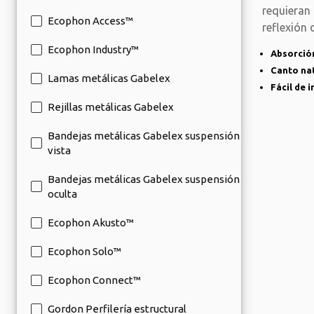
requieran
Ecophon Access™
reflexión 
de
Ecophon Industry™
Absorción
Canto na
Lamas metálicas Gabelex
Fácil de 
Rejillas metálicas Gabelex
Bandejas metálicas Gabelex suspensión
vista
Bandejas metálicas Gabelex suspensión
oculta
Ecophon Akusto™
Ecophon Solo™
Ecophon Connect™
Gordon Perfilería estructural