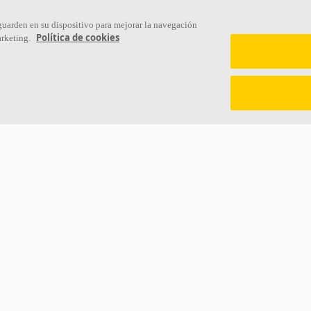
Links
 guarden en su dispositivo para mejorar la navegación
Política de cookies
arketing.
Conocimiento acústico
Sostenibilidad
Soluciones acústicas
Ventilación Difusa
Colores y superficies
Descargar catálogos
Inspiración y Experiencia
Sección de descargas Sostenibili
Herramientas y servicios
Declaración de Prestaciones
Propiedades funcionales
Información legal
Glosario