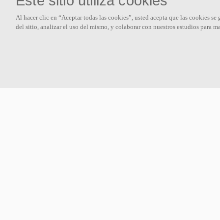
Este sitio utiliza cookies
Sobre nosotros
Al hacer clic en “Aceptar todas las cookies”, usted acepta que las cookies se
del sitio, analizar el uso del mismo, y colaborar con nuestros estudios para m
Ecophon desarrolla, fabrica y comercializa paneles acústicos, baffles
y sistemas de techo que contribuyen a un buen ambiente de trabajo
mejorando el bienestar y la productividad de las personas.
Síguenos