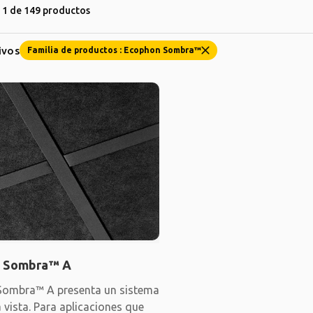
1 de 149 productos
tivos
Familia de productos : Ecophon Sombra™
 Sombra™ A
ombra™ A presenta un sistema
a vista. Para aplicaciones que