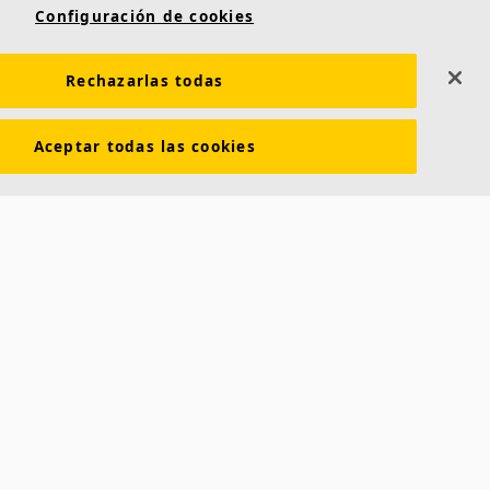
Configuración de cookies
Contacto
Saint-Gobain Ecophon
Rechazarlas todas
C/ Príncipe de Vergara, 132 - Planta 8
Aceptar todas las cookies
28002 Madrid (España)
dad
+34 91 770 77 06
ecophon.es@saint-gobain.com