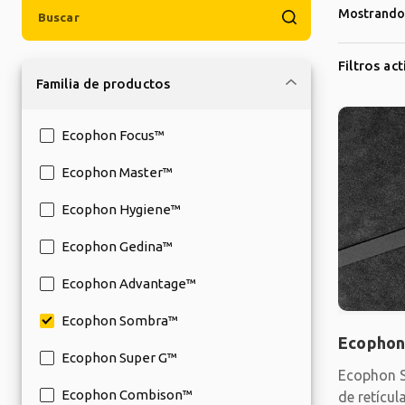
Mostrando 
Filtros ac
Familia de productos
Ecophon Focus™
Ecophon Master™
Ecophon Hygiene™
Ecophon Gedina™
Ecophon Advantage™
Ecophon Sombra™
Ecophon
Ecophon Super G™
Ecophon S
Ecophon Combison™
de retícul