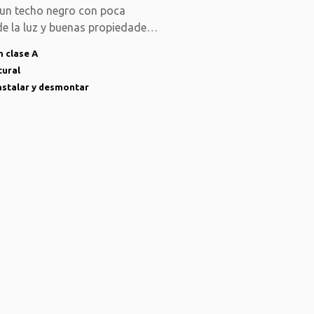
 un techo negro con poca
de la luz y buenas propiedades
 clase A
tural
instalar y desmontar