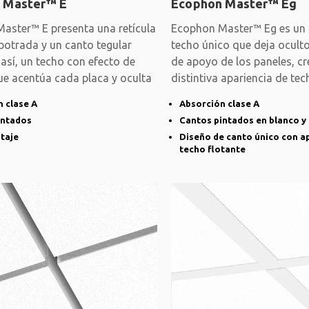
 Master™ E
Ecophon Master™ Eg
aster™ E presenta una retícula
Ecophon Master™ Eg es un 
potrada y un canto tegular
techo único que deja ocult
así, un techo con efecto de
de apoyo de los paneles, c
e acentúa cada placa y oculta
distintiva apariencia de tec
Crea
 clase A
Absorción clase A
intados
Cantos pintados en blanco y
taje
Diseño de canto único con a
techo flotante