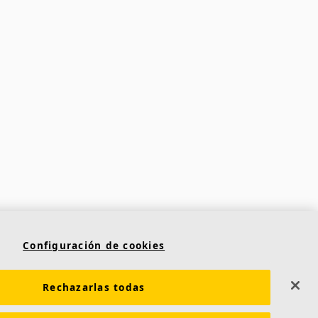
Configuración de cookies
Contacto
Saint-Gobain Ecophon
Rechazarlas todas
C/ Príncipe de Vergara, 132 - Planta 8