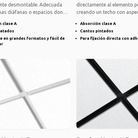
ente desmontable. Adecuada
directamente al elemento p
inas diáfanas o espacios donde
creando un techo con aspec
uniforme. El
 clase A
Absorción clase A
ratados
Cantos pintados
e en grandes formatos y fácil de
Para fijación directa con ad
ar