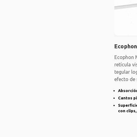
Ecophon
Ecophon M
retícula v
tegular lo
efecto de
placa y oc
Absorción
Cantos p
Superfici
con clips