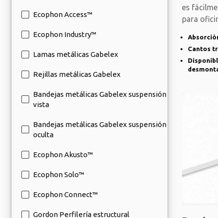
es fácilm
Ecophon Access™
para ofic
se
Ecophon Industry™
Absorción
Cantos t
Lamas metálicas Gabelex
Disponibl
desmont
Rejillas metálicas Gabelex
Bandejas metálicas Gabelex suspensión
vista
Bandejas metálicas Gabelex suspensión
oculta
Ecophon Akusto™
Ecophon Solo™
Ecophon Connect™
Gordon Perfilería estructural