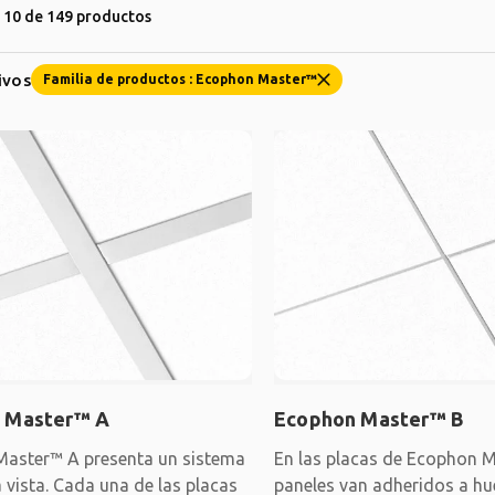
10 de 149 productos
tivos
Familia de productos : Ecophon Master™
 Master™ A
Ecophon Master™ B
aster™ A presenta un sistema
En las placas de Ecophon M
a vista. Cada una de las placas
paneles van adheridos a h