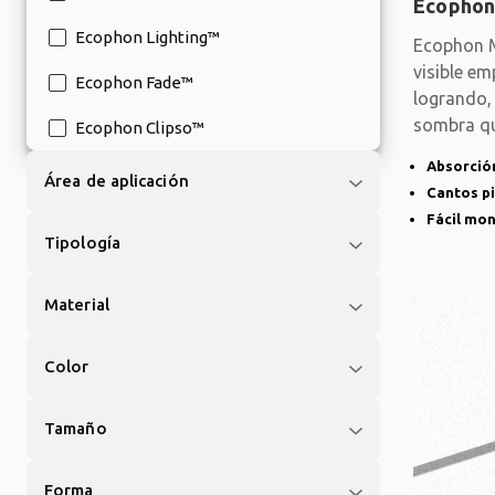
Ecophon
Ecophon Lighting™
Ecophon M
visible em
Ecophon Fade™
logrando, 
sombra qu
Ecophon Clipso™
Absorción
Área de aplicación
Cantos p
Fácil mon
Tipología
Material
Color
Tamaño
Forma