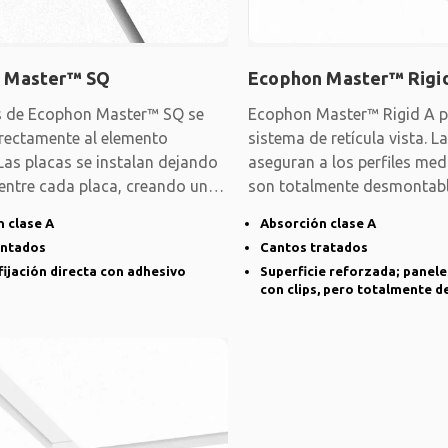
 Master™ SQ
Ecophon Master™ Rigi
s de Ecophon Master™ SQ se
Ecophon Master™ Rigid A p
irectamente al elemento
sistema de retícula vista. L
Las placas se instalan dejando
aseguran a los perfiles medi
 entre cada placa, creando un
son totalmente desmontabl
 clase A
Absorción clase A
intados
Cantos tratados
fijación directa con adhesivo
Superficie reforzada; panel
con clips, pero totalmente 