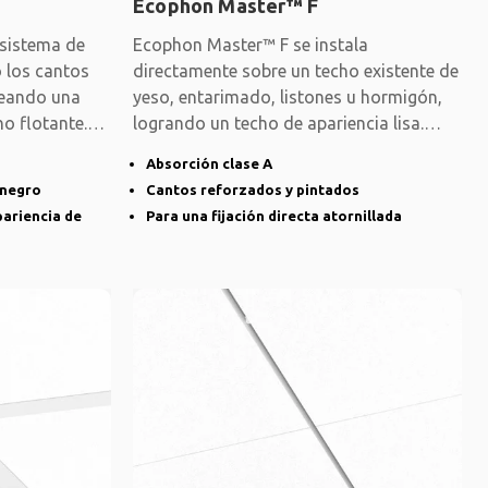
Ecophon Master™ F
sistema de
Ecophon Master™ F se instala
o los cantos
directamente sobre un techo existente de
reando una
yeso, entarimado, listones u hormigón,
ho flotante.
logrando un techo de apariencia lisa.
Adecuado
Absorción clase A
 negro
Cantos reforzados y pintados
pariencia de
Para una fijación directa atornillada