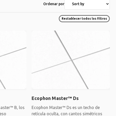
Ordenar por
Restablecer todos los filtros
Ecophon Master™ Ds
aster™ B, los
Ecophon Master™ Ds es un techo de
ueso
retícula oculta, con cantos simétricos