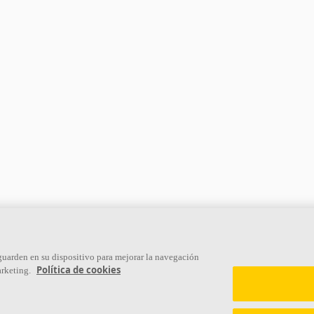
Links
 guarden en su dispositivo para mejorar la navegación
Política de cookies
arketing.
Conocimiento acústico
Sostenibilidad
Soluciones acústicas
Ventilación Difusa