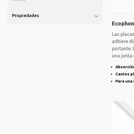
Propiedades
Ecophon
Las placa
adhiere d
portante. 
una junta
techo de
Absorción
Cantos p
Para una 