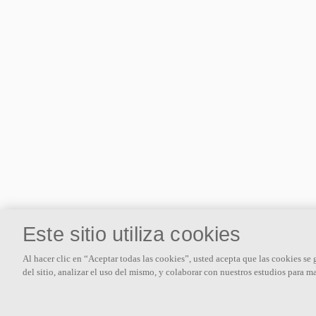
Este sitio utiliza cookies
Sobre nosotros
Al hacer clic en “Aceptar todas las cookies”, usted acepta que las cookies se
del sitio, analizar el uso del mismo, y colaborar con nuestros estudios para m
Ecophon desarrolla, fabrica y comercializa paneles acústicos, baffles
y sistemas de techo que contribuyen a un buen ambiente de trabajo
mejorando el bienestar y la productividad de las personas.