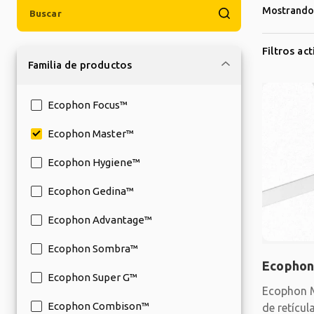
Mostrando 
Filtros ac
Familia de productos
Ecophon Focus™
Ecophon Master™
Ecophon Hygiene™
Ecophon Gedina™
Ecophon Advantage™
Ecophon Sombra™
Ecophon
Ecophon Super G™
Ecophon M
Ecophon Combison™
de retícul