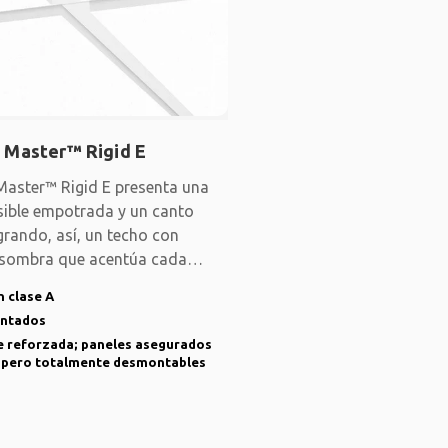
 Master™ Rigid E
aster™ Rigid E presenta una
isible empotrada y un canto
grando, así, un techo con
 sombra que acentúa cada
ulta
 clase A
intados
e reforzada; paneles asegurados
, pero totalmente desmontables