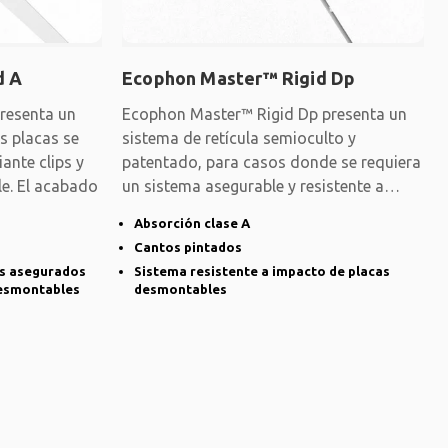
d A
Ecophon Master™ Rigid Dp
resenta un
Ecophon Master™ Rigid Dp presenta un
as placas se
sistema de retícula semioculto y
ante clips y
patentado, para casos donde se requiera
e. El acabado
un sistema asegurable y resistente a
impacto. El
Absorción clase A
Cantos pintados
es asegurados
Sistema resistente a impacto de placas
desmontables
desmontables