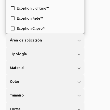
Ecophon Lighting™
Ecophon Fade™
Ecophon Clipso™
Área de aplicación
Tipología
Material
Color
Tamaño
Forma