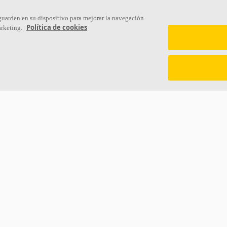
Links
 guarden en su dispositivo para mejorar la navegación
Política de cookies
arketing.
Conocimiento acústico
Sostenibilidad
Soluciones acústicas
Ventilación Difusa
Colores y superficies
Descargar catálogos
Inspiración y Experiencia
Sección de descargas Sostenibili
Herramientas y servicios
Declaración de Prestaciones
Propiedades funcionales
Información legal
Glosario