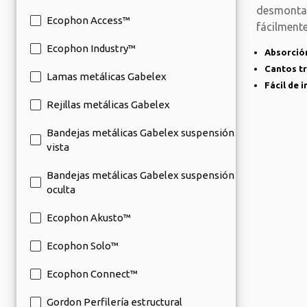
desmontan
Ecophon Access™
fácilmente
Ecophon Industry™
Absorción
Cantos tr
Lamas metálicas Gabelex
Fácil de 
Rejillas metálicas Gabelex
Bandejas metálicas Gabelex suspensión
vista
Bandejas metálicas Gabelex suspensión
oculta
Ecophon Akusto™
Ecophon Solo™
Ecophon Connect™
Gordon Perfilería estructural