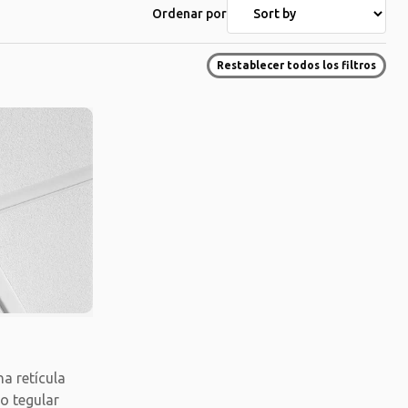
Ordenar por
Restablecer todos los filtros
a retícula
o tegular