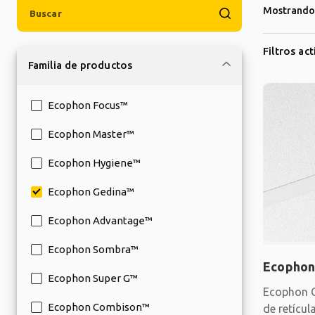
Mostrando 
Filtros ac
Familia de productos
Ecophon Focus™
Ecophon Master™
Ecophon Hygiene™
Ecophon Gedina™
Ecophon Advantage™
Ecophon Sombra™
Ecophon
Ecophon Super G™
Ecophon G
Ecophon Combison™
de retícul