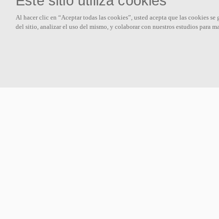
Este sitio utiliza cookies
Sobre nosotros
Al hacer clic en “Aceptar todas las cookies”, usted acepta que las cookies se
del sitio, analizar el uso del mismo, y colaborar con nuestros estudios para m
Ecophon desarrolla, fabrica y comercializa paneles acústicos, baffles
y sistemas de techo que contribuyen a un buen ambiente de trabajo
mejorando el bienestar y la productividad de las personas.
Síguenos