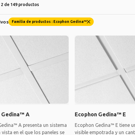
2 de 149 productos
tivos
Familia de productos : Ecophon Gedina™
 Gedina™ A
Ecophon Gedina™ E
edina™ A presenta un sistema
Ecophon Gedina™ E tiene un
a vista en el que los paneles se
visible empotrada y un cant