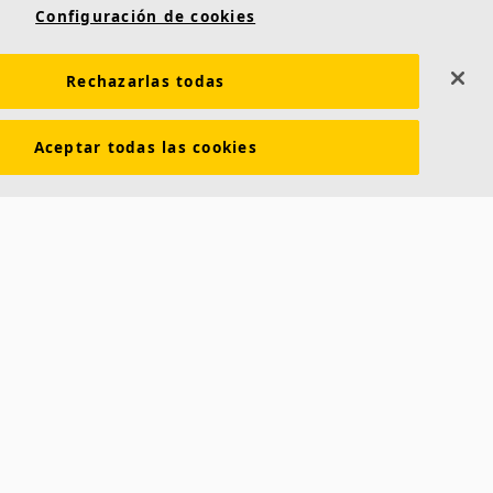
Configuración de cookies
Contacto
Saint-Gobain Ecophon
Rechazarlas todas
C/ Príncipe de Vergara, 132 - Planta 8
Aceptar todas las cookies
28002 Madrid (España)
dad
+34 91 770 77 06
ecophon.es@saint-gobain.com