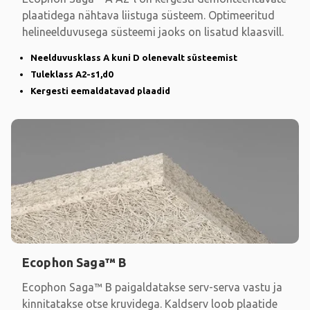
plaatidega nähtava liistuga süsteem. Optimeeritud
helineelduvusega süsteemi jaoks on lisatud klaasvill.
Neelduvusklass A kuni D olenevalt süsteemist
Tuleklass A2-s1,d0
Kergesti eemaldatavad plaadid
Ecophon Saga™ B
Ecophon Saga™ B paigaldatakse serv-serva vastu ja
kinnitatakse otse kruvidega. Kaldserv loob plaatide