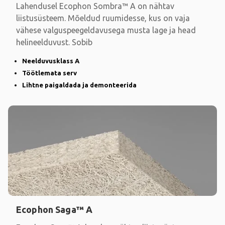
Lahendusel Ecophon Sombra™ A on nähtav
liistusüsteem. Mõeldud ruumidesse, kus on vaja
vähese valguspeegeldavusega musta lage ja head
helineelduvust. Sobib
Neelduvusklass A
Töötlemata serv
Lihtne paigaldada ja demonteerida
Ecophon Saga™ A