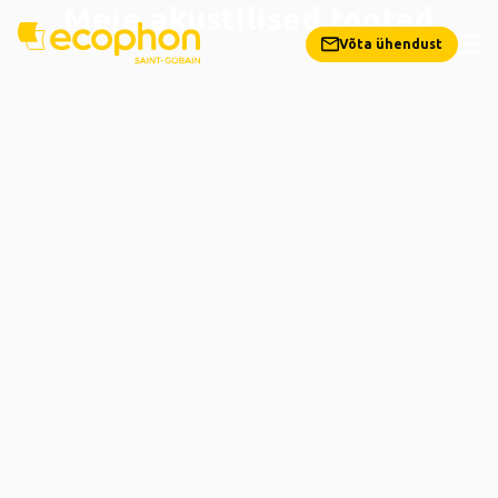
Meie akustilised tooted
Võta ühendust