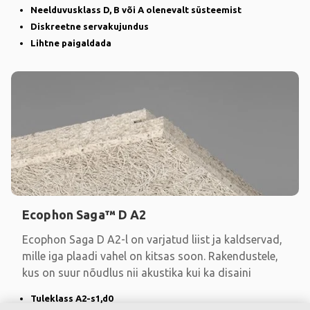
Neelduvusklass D, B või A olenevalt süsteemist
Diskreetne servakujundus
Lihtne paigaldada
Ecophon Saga™ D A2
Ecophon Saga D A2-l on varjatud liist ja kaldservad,
mille iga plaadi vahel on kitsas soon. Rakendustele,
kus on suur nõudlus nii akustika kui ka disaini
Tuleklass A2-s1,d0