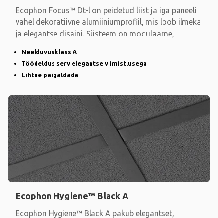
Ecophon Focus™ Dt-l on peidetud liist ja iga paneeli
vahel dekoratiivne alumiiniumprofiil, mis loob ilmeka
ja elegantse disaini. Süsteem on modulaarne,
Neelduvusklass A
Töödeldus serv elegantse viimistlusega
Lihtne paigaldada
Ecophon Hygiene™ Black A
Ecophon Hygiene™ Black A pakub elegantset,