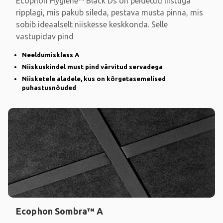
Ecophon Hygiene™ Black Ds on peidetud liistuga
ripplagi, mis pakub sileda, pestava musta pinna, mis
sobib ideaalselt niiskesse keskkonda. Selle
vastupidav pind
Neeldumisklass A
Niiskuskindel must pind värvitud servadega
Niisketele aladele, kus on kõrgetasemelised
puhastusnõuded
Ecophon Sombra™ A