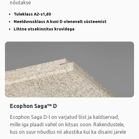
nõutakse
Tuleklass A2-s1,d0
Neelduvusklass A kuni D olenevalt süsteemist
Lihtne otsekinnitus kruvidega
Ecophon Saga™ D
Ecophon Saga D-l on varjatud liist ja kaldservad,
mille iga plaadi vahel on kitsas soon. Rakendustele,
kus on suur nõudlus nii akustika kui ka disaini järele