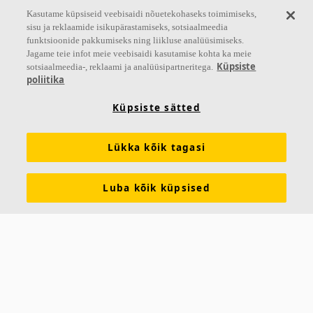
Neelduvusklass D, B või A olenevalt süsteemist
Kasutame küpsiseid veebisaidi nõuetekohaseks toimimiseks,
Lihtne paigaldada
sisu ja reklaamide isikupärastamiseks, sotsiaalmeedia
funktsioonide pakkumiseks ning liikluse analüüsimiseks.
Jagame teie infot meie veebisaidi kasutamise kohta ka meie
Küpsiste
sotsiaalmeedia-, reklaami ja analüüsipartneritega.
poliitika
Küpsiste sätted
Lükka kõik tagasi
Luba kõik küpsised
Ecophon Saga™ E
Ecophon Saga™ E on nähtava liistuga ja astmega
plaadi serv, mis loob varjuefektiga lae. See rõhutab
iga plaati ja varjab liistu osaliselt. Rakenduste jaoks,
Neelduvusklass A kuni D olenevalt süsteemist
Värvitud või naturaalne serv
Varjuefektiga, hõlpsasti lahtivõetav