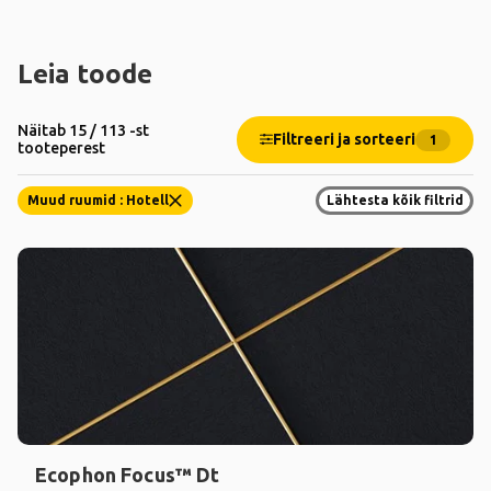
Leia toode
Näitab 15 / 113 -st
Filtreeri ja sorteeri
1
tooteperest
Muud ruumid : Hotell
Lähtesta kõik filtrid
Ecophon Focus™ Dt