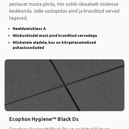
pestavat musta pinda, mis sobib ideaalselt niiskesse
keskkonda. Selle vastupidav pind ja krunditud servad
tagavad,
Neeldumisklass A
Niiskuskindel must pind krunditud servadega
Niisketele aladele, kus on kõrgetasemelised
puhastusnõuded
Ecophon Hygiene™ Black Ds