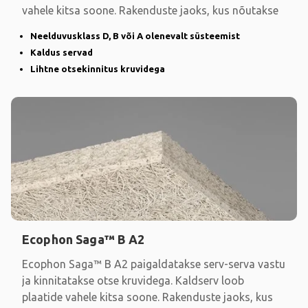
vahele kitsa soone. Rakenduste jaoks, kus nõutakse
Neelduvusklass D, B või A olenevalt süsteemist
Kaldus servad
Lihtne otsekinnitus kruvidega
Ecophon Saga™ B A2
Ecophon Saga™ B A2 paigaldatakse serv-serva vastu
ja kinnitatakse otse kruvidega. Kaldserv loob
plaatide vahele kitsa soone. Rakenduste jaoks, kus