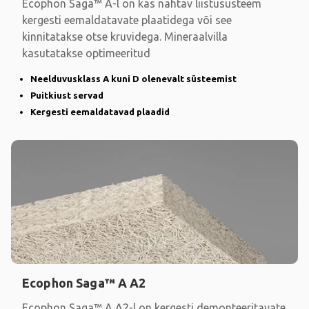
Ecophon Saga™ A-l on kas nähtav liistusüsteem
kergesti eemaldatavate plaatidega või see
kinnitatakse otse kruvidega. Mineraalvilla
kasutatakse optimeeritud
Neelduvusklass A kuni D olenevalt süsteemist
Puitkiust servad
Kergesti eemaldatavad plaadid
Ecophon Saga™ A A2
Ecophon Saga™ A A2-l on kergesti demonteeritavate