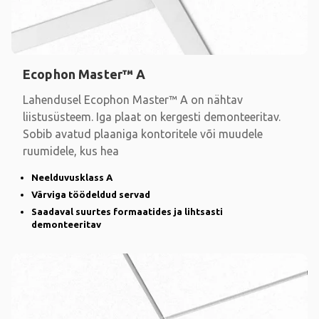
Ecophon Master™ A
Lahendusel Ecophon Master™ A on nähtav
liistusüsteem. Iga plaat on kergesti demonteeritav.
Sobib avatud plaaniga kontoritele või muudele
ruumidele, kus hea
Neelduvusklass A
Värviga töödeldud servad
Saadaval suurtes formaatides ja lihtsasti
demonteeritav