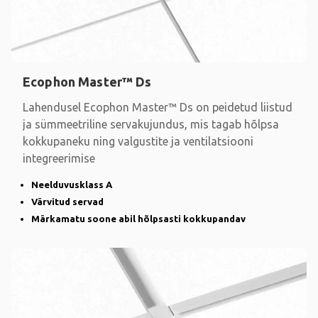
Ecophon Master™ Ds
Lahendusel Ecophon Master™ Ds on peidetud liistud
ja sümmeetriline servakujundus, mis tagab hõlpsa
kokkupaneku ning valgustite ja ventilatsiooni
integreerimise
Neelduvusklass A
Värvitud servad
Märkamatu soone abil hõlpsasti kokkupandav