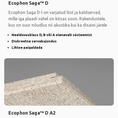
Ecophon Saga™ D
Ecophon Saga D-l on varjatud liist ja kaldservad,
mille iga plaadi vahel on kitsas soon. Rakendustele,
kus on suur nõudlus nii akustika kui ka disaini järele
Neelduvusklass D, B või A olenevalt süsteemist
Diskreetne servakujundus
Lihtne paigaldada
Ecophon Saga™ D A2