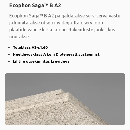
Ecophon Saga™ B A2
Ecophon Saga™ B A2 paigaldatakse serv-serva vastu
ja kinnitatakse otse kruvidega. Kaldserv loob
plaatide vahele kitsa soone. Rakenduste jaoks, kus
nõutakse
Tuleklass A2-s1,d0
Neelduvusklass A kuni D olenevalt süsteemist
Lihtne otsekinnitus kruvidega