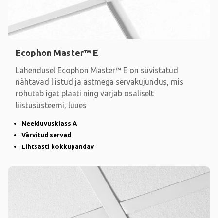
Ecophon Master™ E
Lahendusel Ecophon Master™ E on süvistatud
nähtavad liistud ja astmega servakujundus, mis
rõhutab igat plaati ning varjab osaliselt
liistusüsteemi, luues
Neelduvusklass A
Värvitud servad
Lihtsasti kokkupandav