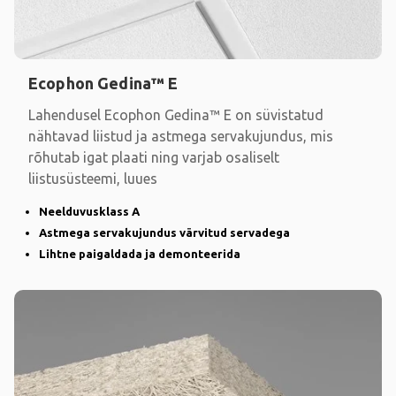
Ecophon Gedina™ E
Lahendusel Ecophon Gedina™ E on süvistatud
nähtavad liistud ja astmega servakujundus, mis
rõhutab igat plaati ning varjab osaliselt
liistusüsteemi, luues
Neelduvusklass A
Astmega servakujundus värvitud servadega
Lihtne paigaldada ja demonteerida