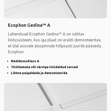
Ecophon Gedina™ A
Lahendusel Ecophon Gedina™ A on nähtav
liistusüsteem, kus iga plaat on eraldi demonteeritav,
et ülal asuvale aluspinnale hõlpsasti juurde pääseda.
Ecophon
Neelduvusklass A
Töötlemata või värviga töödeldud servad
Lihtne paigaldada ja demonteerida