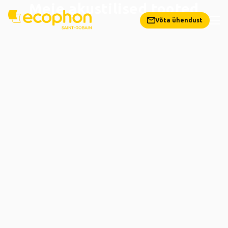
Meie akustilised tooted
Võta ühendust