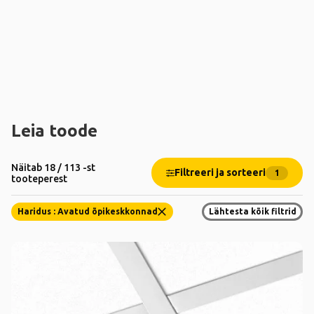
Leia toode
Näitab 18 / 113 -st
Filtreeri ja sorteeri
1
tooteperest
Haridus : Avatud õpikeskkonnad
Lähtesta kõik filtrid