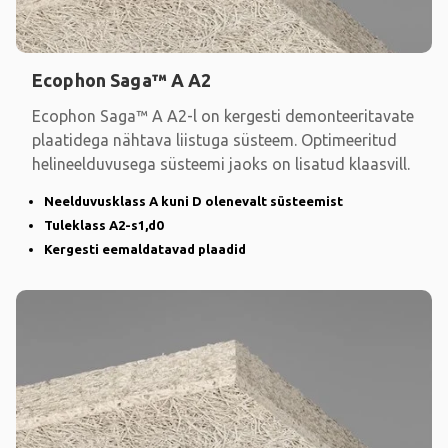
Ecophon Saga™ A A2
Ecophon Saga™ A A2-l on kergesti demonteeritavate
plaatidega nähtava liistuga süsteem. Optimeeritud
helineelduvusega süsteemi jaoks on lisatud klaasvill.
Neelduvusklass A kuni D olenevalt süsteemist
Tuleklass A2-s1,d0
Kergesti eemaldatavad plaadid