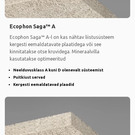
Ecophon Saga™ A
Ecophon Saga™ A-l on kas nähtav liistusüsteem
kergesti eemaldatavate plaatidega või see
kinnitatakse otse kruvidega. Mineraalvilla
kasutatakse optimeeritud
Neelduvusklass A kuni D olenevalt süsteemist
Puitkiust servad
Kergesti eemaldatavad plaadid