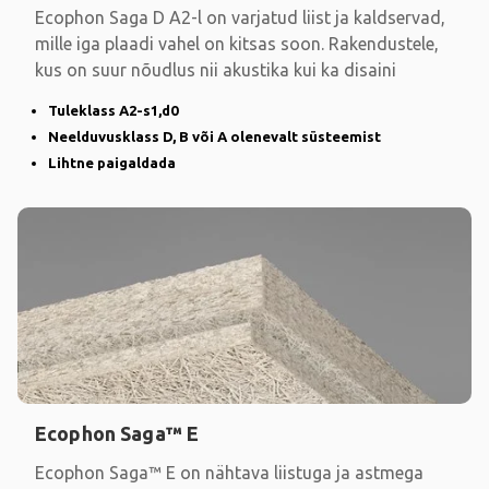
Ecophon Saga D A2-l on varjatud liist ja kaldservad,
mille iga plaadi vahel on kitsas soon. Rakendustele,
kus on suur nõudlus nii akustika kui ka disaini
Tuleklass A2-s1,d0
Neelduvusklass D, B või A olenevalt süsteemist
Lihtne paigaldada
Ecophon Saga™ E
Ecophon Saga™ E on nähtava liistuga ja astmega