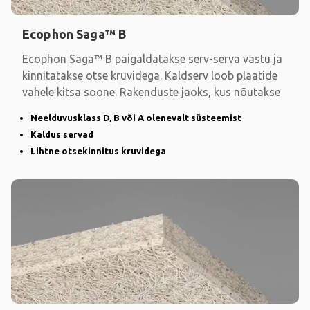
Ecophon Saga™ B
Ecophon Saga™ B paigaldatakse serv-serva vastu ja
kinnitatakse otse kruvidega. Kaldserv loob plaatide
vahele kitsa soone. Rakenduste jaoks, kus nõutakse
Neelduvusklass D, B või A olenevalt süsteemist
Kaldus servad
Lihtne otsekinnitus kruvidega