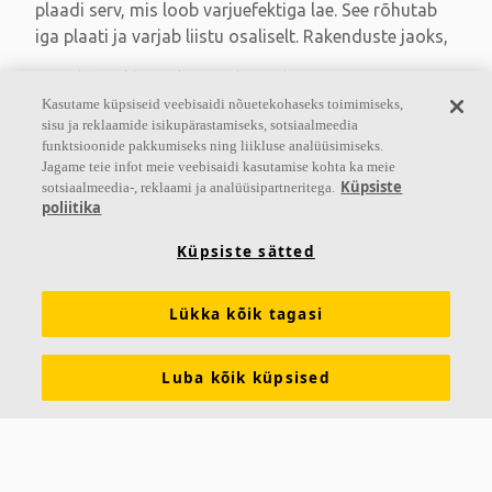
plaadi serv, mis loob varjuefektiga lae. See rõhutab
iga plaati ja varjab liistu osaliselt. Rakenduste jaoks,
Neelduvusklass A kuni D olenevalt süsteemist
Kasutame küpsiseid veebisaidi nõuetekohaseks toimimiseks,
Värvitud või naturaalne serv
sisu ja reklaamide isikupärastamiseks, sotsiaalmeedia
Varjuefektiga, hõlpsasti lahtivõetav
funktsioonide pakkumiseks ning liikluse analüüsimiseks.
Jagame teie infot meie veebisaidi kasutamise kohta ka meie
Küpsiste
sotsiaalmeedia-, reklaami ja analüüsipartneritega.
poliitika
Küpsiste sätted
Lükka kõik tagasi
Luba kõik küpsised
Ecophon Saga™ E A2
Ecophon Saga™ E A2-l on nähtav liist ja astmega
plaadi serv, mis loob varjuefektiga lae. See rõhutab