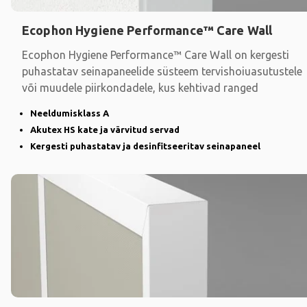
Ecophon Hygiene Performance™ Care Wall
Ecophon Hygiene Performance™ Care Wall on kergesti
puhastatav seinapaneelide süsteem tervishoiuasutustele
või muudele piirkondadele, kus kehtivad ranged
Neeldumisklass A
Akutex HS kate ja värvitud servad
Kergesti puhastatav ja desinfitseeritav seinapaneel