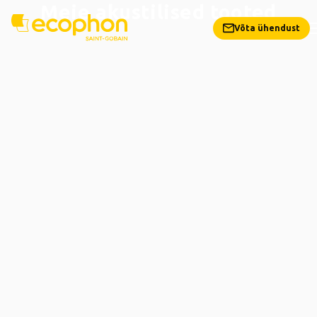
Meie akustilised tooted
Võta ühendust