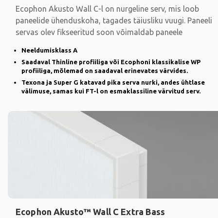
Ecophon Akusto Wall C-l on nurgeline serv, mis loob
paneelide ühenduskoha, tagades täiusliku vuugi. Paneeli
servas olev fikseeritud soon võimaldab paneele
Neeldumisklass A
Saadaval Thinline profiiliga või Ecophoni klassikalise WP
profiiliga, mõlemad on saadaval erinevates värvides.
Texona ja Super G katavad pika serva nurki, andes ühtlase
välimuse, samas kui FT-l on esmaklassiline värvitud serv.
Ecophon Akusto™ Wall C Extra Bass