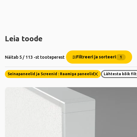
Leia toode
Filtreeri ja sorteeri
Näitab 5 / 113 -st tooteperest
1
Seinapaneelid ja Screenid : Raamiga paneelid
Lähtesta kõik filt