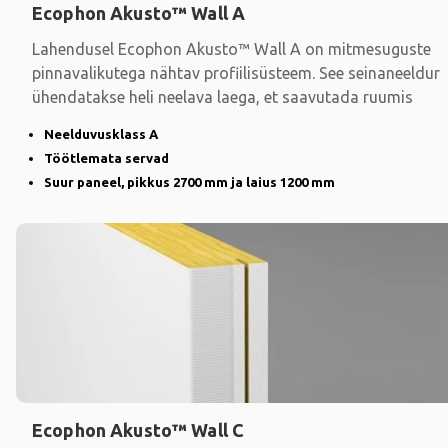
Ecophon Akusto™ Wall A
Lahendusel Ecophon Akusto™ Wall A on mitmesuguste
pinnavalikutega nähtav profiilisüsteem. See seinaneeldur
ühendatakse heli neelava laega, et saavutada ruumis
Neelduvusklass A
Töötlemata servad
Suur paneel, pikkus 2700 mm ja laius 1200 mm
Ecophon Akusto™ Wall C