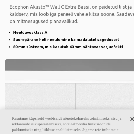
Ecophon Akusto™ Wall C Extra Bassil on peidetud liist ja
kaldserv, mis loob iga paneeli vahele kitsa soone. Saadav
on mitmesugused pinnavalikud.
Neelduvusklass A
Suurepärane heli neeldumine ka madalatel sagedustel
80 mm süsteem, mis kasutab 40 mm nähtavat varjuefekti
Kasutame küpsiseid veebisaidi nõuetekohaseks toimimiseks, sisu ja
Ecophon Akusto™ Wall C Akutex HS
reklaamide isikupärastamiseks, sotsiaalmeedia funktsioonide
pakkumiseks ning liikluse analüüsimiseks. Jagame teie infot meie
Lahendusel Ecophon Akusto™ Wall C Akutex HS on