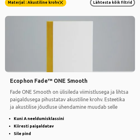
Materjal : Akustiline krohv
Lähtesta kõik filtrid
Ecophon Fade™ ONE Smooth
Fade ONE Smooth on ülisileda viimistlusega ja lihtsa
paigaldusega pihustatav akustiline krohv. Esteetika
ja akustilise jõudluse ühendamine muudab selle
Kuni A neeldumisklassini
Kiiresti paigaldatav
Sile pind