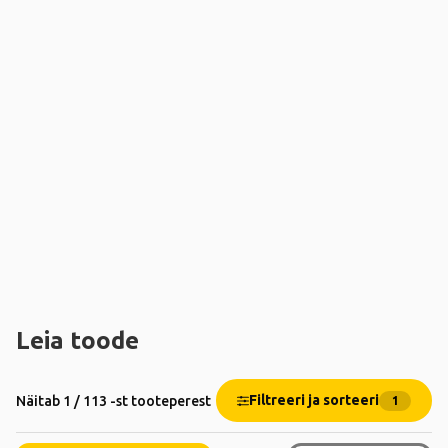
Leia toode
Filtreeri ja sorteeri
Näitab 1 / 113 -st tooteperest
1