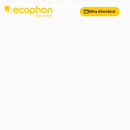
Meie akustilised tooted
Võta ühendust