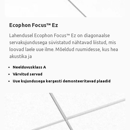
Ecophon Focus™ Ez
Lahendusel Ecophon Focus™ Ez on diagonaalse
servakujundusega süvistatud nähtavad liistud, mis
loovad laele uue ilme. Mõeldud ruumidesse, kus hea
akustika ja
Neelduvusklass A
Värvitud servad
Uue kujundusega kergesti demonteeritavad plaadid