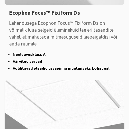
Ecophon Focus™ Fixiform Ds
Lahendusega Ecophon Focus™ Fixiform Ds on
võimalik luua selgeid üleminekuid lae eri tasandite
vahel, et mahutada mitmesuguseid laepaigaldisi või
anda ruumile
Neelduvusklass A
Värvitud servad
Volditavad plaadid tasapinna muutmiseks kohapeal