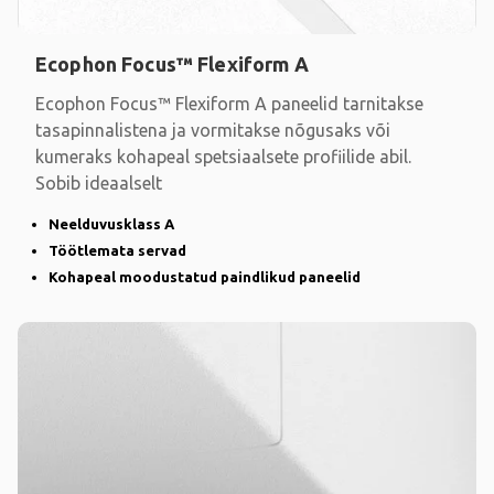
Ecophon Focus™ Flexiform A
Ecophon Focus™ Flexiform A paneelid tarnitakse
tasapinnalistena ja vormitakse nõgusaks või
kumeraks kohapeal spetsiaalsete profiilide abil.
Sobib ideaalselt
Neelduvusklass A
Töötlemata servad
Kohapeal moodustatud paindlikud paneelid