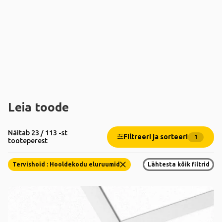
Leia toode
Näitab 23 / 113 -st
Filtreeri ja sorteeri
1
tooteperest
Tervishoid : Hooldekodu eluruumid
Lähtesta kõik filtrid