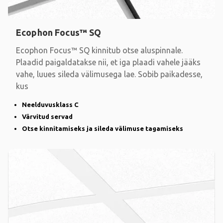
Ecophon Focus™ SQ
Ecophon Focus™ SQ kinnitub otse aluspinnale.
Plaadid paigaldatakse nii, et iga plaadi vahele jääks
vahe, luues sileda välimusega lae. Sobib paikadesse,
kus
Neelduvusklass C
Värvitud servad
Otse kinnitamiseks ja sileda välimuse tagamiseks