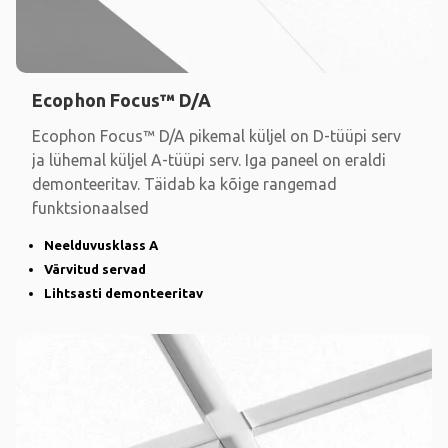
Ecophon Focus™ D/A
Ecophon Focus™ D/A pikemal küljel on D-tüüpi serv
ja lühemal küljel A-tüüpi serv. Iga paneel on eraldi
demonteeritav. Täidab ka kõige rangemad
funktsionaalsed
Neelduvusklass A
Värvitud servad
Lihtsasti demonteeritav