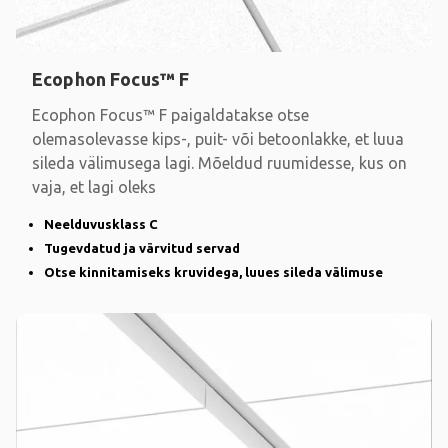
Ecophon Focus™ F
Ecophon Focus™ F paigaldatakse otse
olemasolevasse kips-, puit- või betoonlakke, et luua
sileda välimusega lagi. Mõeldud ruumidesse, kus on
vaja, et lagi oleks
Neelduvusklass C
Tugevdatud ja värvitud servad
Otse kinnitamiseks kruvidega, luues sileda välimuse