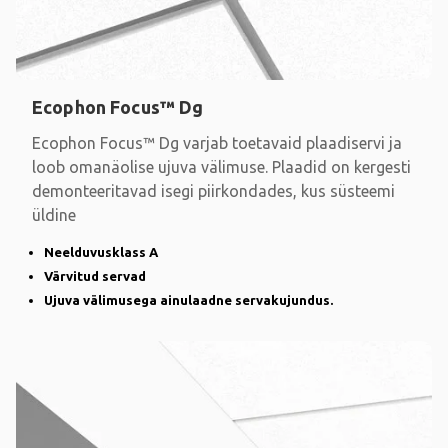
Ecophon Focus™ Dg
Ecophon Focus™ Dg varjab toetavaid plaadiservi ja
loob omanäolise ujuva välimuse. Plaadid on kergesti
demonteeritavad isegi piirkondades, kus süsteemi
üldine
Neelduvusklass A
Värvitud servad
Ujuva välimusega ainulaadne servakujundus.