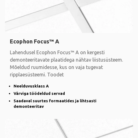
Ecophon Focus™ A
Lahendusel Ecophon Focus™ A on kergesti
demonteeritavate plaatidega nähtav liistusüsteem.
Mõeldud ruumidesse, kus on vaja tugevat
ripplaesüsteemi. Toodet
Neelduvusklass A
Värviga töödeldud servad
Saadaval suurtes formaatides ja lihtsasti
demonteeritav