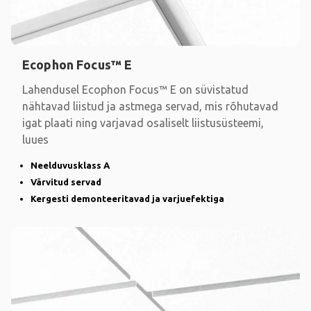
Ecophon Focus™ E
Lahendusel Ecophon Focus™ E on süvistatud
nähtavad liistud ja astmega servad, mis rõhutavad
igat plaati ning varjavad osaliselt liistusüsteemi,
luues
Neelduvusklass A
Värvitud servad
Kergesti demonteeritavad ja varjuefektiga