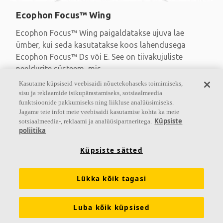
Ecophon Focus™ Wing
Ecophon Focus™ Wing paigaldatakse ujuva lae
ümber, kui seda kasutatakse koos lahendusega
Ecophon Focus™ Ds või E. See on tiivakujuliste
neeldurite süsteem, mis
Kasutame küpsiseid veebisaidi nõuetekohaseks toimimiseks,
Tiivakujulised elemendid vabalt rippuvatele lagedele
sisu ja reklaamide isikupärastamiseks, sotsiaalmeedia
Värvitud servad
funktsioonide pakkumiseks ning liikluse analüüsimiseks.
Ainulaadne neeldur, mis paigaldatakse lae ümber
Jagame teie infot meie veebisaidi kasutamise kohta ka meie
Küpsiste
sotsiaalmeedia-, reklaami ja analüüsipartneritega.
poliitika
Küpsiste sätted
Lükka kõik tagasi
Luba kõik küpsised