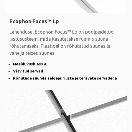
Ecophon Focus™ Lp
Lahendusel Ecophon Focus™ Lp on poolpeidetud
liistusüsteem, mida kasutatakse ruumis suuna
rõhutamiseks. Plaatidel on rõhutatud suunas lai
vahe ja teises suunas
Neelduvusklass A
Värvitud servad
Rõhutage suunda selgepiiriliste ja teravate servadega