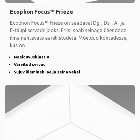
Ecophon Focus™ Frieze
Ecophon Focus™ Frieze on saadaval Dg-, Ds-, A- ja
E-tüüpi servade jaoks. Friisi saab seinaga ühendada
ilma nähtavate ääreliistudeta. Mõeldud kohtadesse,
kus on
Neelduvusklass A
Värvitud servad
Sujuv üleminek lae ja seina vahel