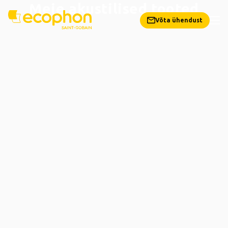
Meie akustilised tooted
Võta ühendust