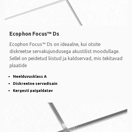
Ecophon Focus™ Ds
Ecophon Focus™ Ds on ideaalne, kui otsite
diskreetse servakujundusega akustilist moodullage.
Sellel on peidetud liistud ja kaldservad, mis tekitavad
plaatide
Neelduvusklass A
Diskreetne servadisain
Kergesti paigaldatav