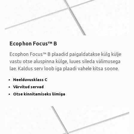
Ecophon Focus™ B
Ecophon Focus™ B plaadid paigaldatakse külg külje
vastu otse aluspinna külge, luues sileda välimusega
lae. Kaldus serv loob iga plaadi vahele kitsa soone.
Neelduvusklass C
Värvitud servad
Otse kinnitamiseks liimiga