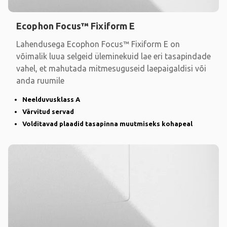
Ecophon Focus™ Fixiform E
Lahendusega Ecophon Focus™ Fixiform E on
võimalik luua selgeid üleminekuid lae eri tasapindade
vahel, et mahutada mitmesuguseid laepaigaldisi või
anda ruumile
Neelduvusklass A
Värvitud servad
Volditavad plaadid tasapinna muutmiseks kohapeal