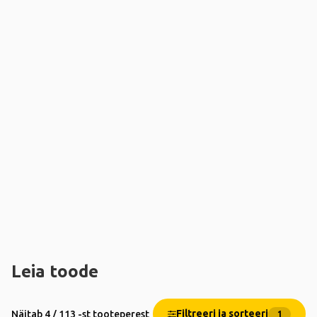
Leia toode
Filtreeri ja sorteeri
Näitab 4 / 113 -st tooteperest
1