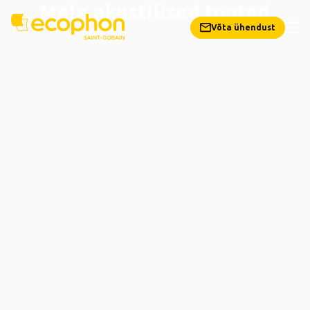
Meie akustilised tooted
Võta ühendust