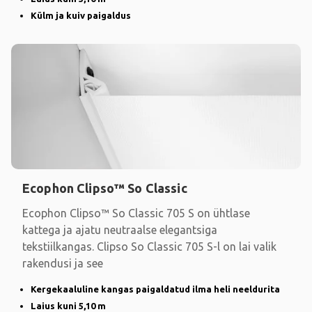
Külm ja kuiv paigaldus
Ecophon Clipso™ So Classic
Ecophon Clipso™ So Classic 705 S on ühtlase
kattega ja ajatu neutraalse elegantsiga
tekstiilkangas. Clipso So Classic 705 S-l on lai valik
rakendusi ja see
Kergekaaluline kangas paigaldatud ilma heli neeldurita
Laius kuni 5,10 m