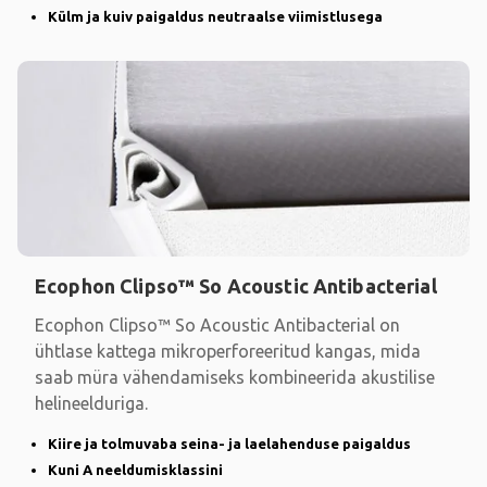
Külm ja kuiv paigaldus neutraalse viimistlusega
Ecophon Clipso™ So Acoustic Antibacterial
Ecophon Clipso™ So Acoustic Antibacterial on
ühtlase kattega mikroperforeeritud kangas, mida
saab müra vähendamiseks kombineerida akustilise
helineelduriga.
Kiire ja tolmuvaba seina- ja laelahenduse paigaldus
Kuni A neeldumisklassini