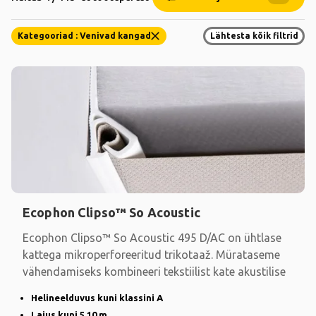
Kategooriad : Venivad kangad
Lähtesta kõik filtrid
Ecophon Clipso™ So Acoustic
Ecophon Clipso™ So Acoustic 495 D/AC on ühtlase
kattega mikroperforeeritud trikotaaž. Mürataseme
vähendamiseks kombineeri tekstiilist kate akustilise
Helineelduvus kuni klassini A
Laius kuni 5,10 m