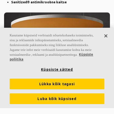
Sanitized® antimikroobne kaitse
Kasutame küpsiseid veebisaidi nõuetekohaseks toimimiseks,
sisu ja reklaamide isikupärastamiseks, sotsiaalmeedia
funktsioonide pakkumiseks ning liikluse analüüsimiseks.
Jagame teie infot meie veebisaidi kasutamise kohta ka meie
Küpsiste
sotsiaalmeedia-, reklaami ja analüüsipartneritega.
poliitika
Ecophon Clipso™ So Aero
Küpsiste sätted
Saared ja raamid lae- ja seinapaigalduseks
Lükka kõik tagasi
Lihtne paigaldada trosside või seinakinnituste abil
Saadaval on kohandatud kuju, värv ja trükk
Luba kõik küpsised