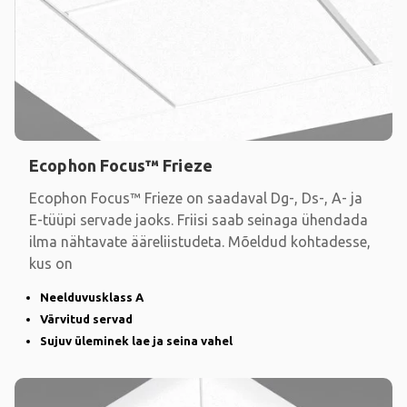
Ecophon Focus™ Frieze
Ecophon Focus™ Frieze on saadaval Dg-, Ds-, A- ja
E-tüüpi servade jaoks. Friisi saab seinaga ühendada
ilma nähtavate ääreliistudeta. Mõeldud kohtadesse,
kus on
Neelduvusklass A
Värvitud servad
Sujuv üleminek lae ja seina vahel