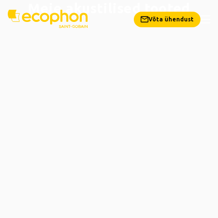
Meie akustilised tooted
Võta ühendust