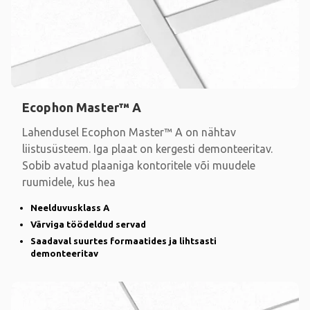
Ecophon Master™ A
Lahendusel Ecophon Master™ A on nähtav
liistusüsteem. Iga plaat on kergesti demonteeritav.
Sobib avatud plaaniga kontoritele või muudele
ruumidele, kus hea
Neelduvusklass A
Värviga töödeldud servad
Saadaval suurtes formaatides ja lihtsasti
demonteeritav