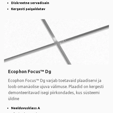
Diskreetne servadisain
Kergesti paigaldatav
Ecophon Focus™ Dg
Ecophon Focus™ Dg varjab toetavaid plaadiservi ja
loob omanäolise ujuva välimuse. Plaadid on kergesti
demonteeritavad isegi piirkondades, kus süsteemi
üldine
Neelduvusklass A