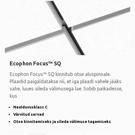
Ecophon Focus™ SQ
Ecophon Focus™ SQ kinnitub otse aluspinnale.
Plaadid paigaldatakse nii, et iga plaadi vahele jääks
vahe, luues sileda välimusega lae. Sobib paikadesse,
kus
Neelduvusklass C
Värvitud servad
Otse kinnitamiseks ja sileda välimuse tagamiseks