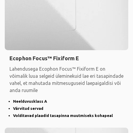
Ecophon Focus™ Fixiform E
Lahendusega Ecophon Focus™ Fixiform E on
võimalik luua selgeid üleminekuid lae eri tasapindade
vahel, et mahutada mitmesuguseid laepaigaldisi või
anda ruumile
Neelduvusklass A
Värvitud servad
Volditavad plaadid tasapinna muutmiseks kohapeal