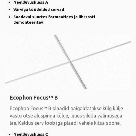
Neelduvusklass A
Värviga töödeldud servad
Saadaval suurtes formaatides ja lihtsasti
demonteeritav
Ecophon Focus™ B
Ecophon Focus™ B plaadid paigaldatakse külg külje
vastu otse aluspinna külge, luues sileda välimusega
lae. Kaldus serv loob iga plaadi vahele kitsa soone.
Neelduvusklass C