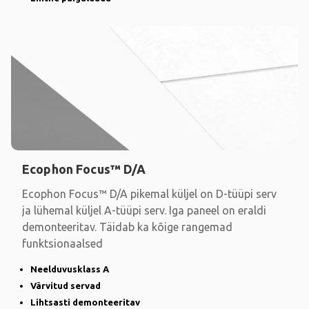
Ecophon Focus™ D/A
Ecophon Focus™ D/A pikemal küljel on D-tüüpi serv
ja lühemal küljel A-tüüpi serv. Iga paneel on eraldi
demonteeritav. Täidab ka kõige rangemad
funktsionaalsed
Neelduvusklass A
Värvitud servad
Lihtsasti demonteeritav