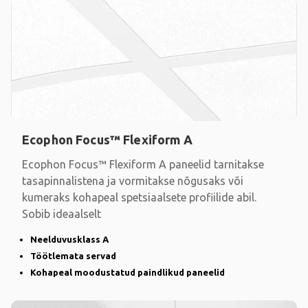
Ecophon Focus™ Flexiform A
Ecophon Focus™ Flexiform A paneelid tarnitakse
tasapinnalistena ja vormitakse nõgusaks või
kumeraks kohapeal spetsiaalsete profiilide abil.
Sobib ideaalselt
Neelduvusklass A
Töötlemata servad
Kohapeal moodustatud paindlikud paneelid