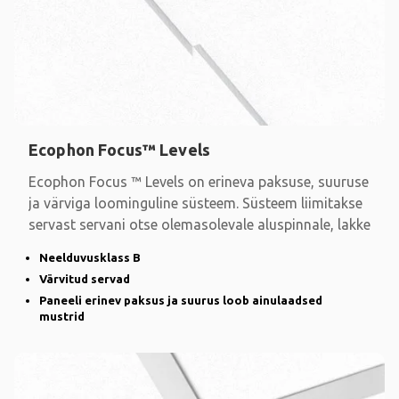
Ecophon Focus™ Levels
Ecophon Focus ™ Levels on erineva paksuse, suuruse
ja värviga loominguline süsteem. Süsteem liimitakse
servast servani otse olemasolevale aluspinnale, lakke
Neelduvusklass B
Värvitud servad
Paneeli erinev paksus ja suurus loob ainulaadsed
mustrid