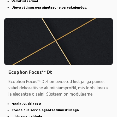
Värvitud servad
Ujuva välimusega ainulaadne servakujundus.
Ecophon Focus™ Dt
Ecophon Focus™ Dt-l on peidetud liist ja iga paneeli
vahel dekoratiivne alumiiniumprofiil, mis loob ilmeka
ja elegantse disaini. Süsteem on modulaarne,
Neelduvusklass A
Töödeldus serv elegantse viimistlusega
Lihtne paigaldada