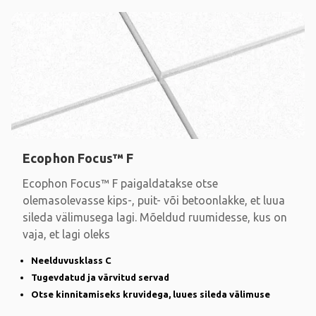
Ecophon Focus™ F
Ecophon Focus™ F paigaldatakse otse
olemasolevasse kips-, puit- või betoonlakke, et luua
sileda välimusega lagi. Mõeldud ruumidesse, kus on
vaja, et lagi oleks
Neelduvusklass C
Tugevdatud ja värvitud servad
Otse kinnitamiseks kruvidega, luues sileda välimuse