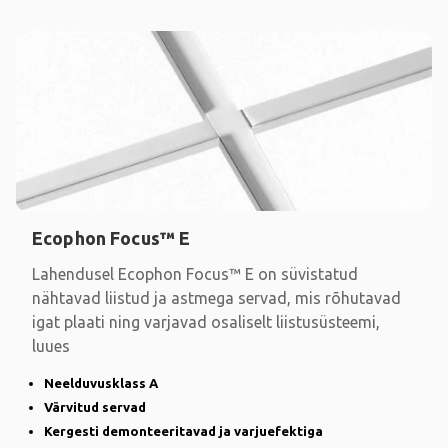
Ecophon Focus™ E
Lahendusel Ecophon Focus™ E on süvistatud
nähtavad liistud ja astmega servad, mis rõhutavad
igat plaati ning varjavad osaliselt liistusüsteemi,
luues
Neelduvusklass A
Värvitud servad
Kergesti demonteeritavad ja varjuefektiga