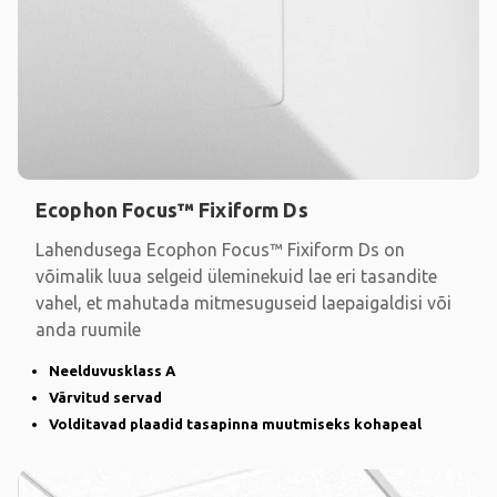
Ecophon Focus™ Fixiform Ds
Lahendusega Ecophon Focus™ Fixiform Ds on
võimalik luua selgeid üleminekuid lae eri tasandite
vahel, et mahutada mitmesuguseid laepaigaldisi või
anda ruumile
Neelduvusklass A
Värvitud servad
Volditavad plaadid tasapinna muutmiseks kohapeal