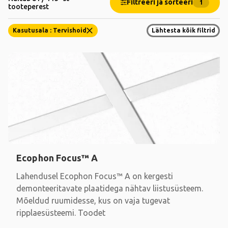
Filtreeri ja sorteeri
1
tooteperest
Kasutusala : Tervishoid
Lähtesta kõik filtrid
Ecophon Focus™ A
Lahendusel Ecophon Focus™ A on kergesti
demonteeritavate plaatidega nähtav liistusüsteem.
Mõeldud ruumidesse, kus on vaja tugevat
ripplaesüsteemi. Toodet