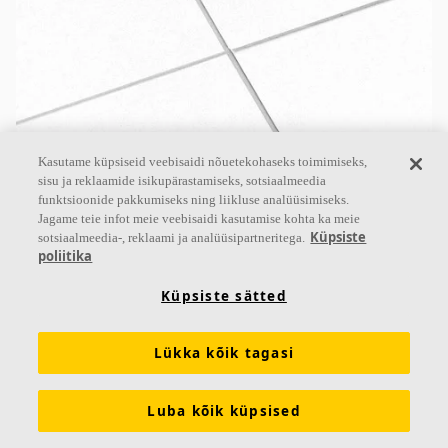
Kasutame küpsiseid veebisaidi nõuetekohaseks toimimiseks,
Ecophon Master™ B
sisu ja reklaamide isikupärastamiseks, sotsiaalmeedia
funktsioonide pakkumiseks ning liikluse analüüsimiseks.
Ecophon Master™ B on kinnitatatud servast servani
Jagame teie infot meie veebisaidi kasutamise kohta ka meie
otse aluspinna külge, luues sileda välimusega lae.
Küpsiste
sotsiaalmeedia-, reklaami ja analüüsipartneritega.
Kaldus serv loob iga plaadi vahele kitsa soone.
poliitika
Mõeldud
Küpsiste sätted
Neelduvusklass A
Värvitud servad
Lükka kõik tagasi
Otse kinnitamiseks liimiga
Luba kõik küpsised