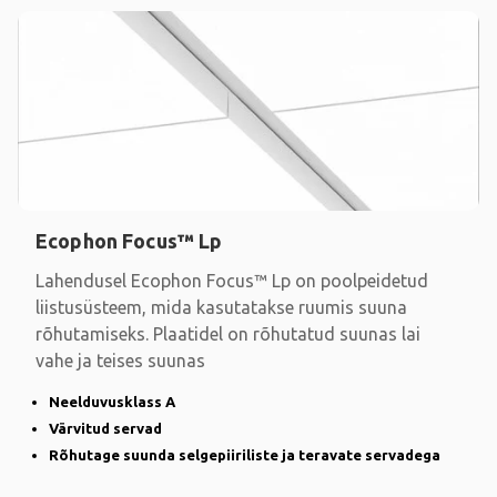
Ecophon Focus™ Lp
Lahendusel Ecophon Focus™ Lp on poolpeidetud
liistusüsteem, mida kasutatakse ruumis suuna
rõhutamiseks. Plaatidel on rõhutatud suunas lai
vahe ja teises suunas
Neelduvusklass A
Värvitud servad
Rõhutage suunda selgepiiriliste ja teravate servadega