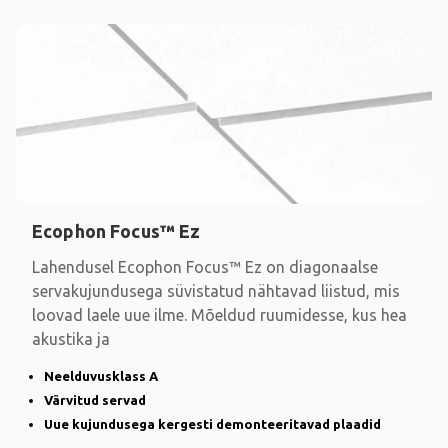
Ecophon Focus™ Ez
Lahendusel Ecophon Focus™ Ez on diagonaalse
servakujundusega süvistatud nähtavad liistud, mis
loovad laele uue ilme. Mõeldud ruumidesse, kus hea
akustika ja
Neelduvusklass A
Värvitud servad
Uue kujundusega kergesti demonteeritavad plaadid