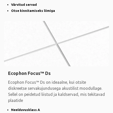
Värvitud servad
Otse kinnitamiseks liimiga
Ecophon Focus™ Ds
Ecophon Focus™ Ds on ideaalne, kui otsite
diskreetse servakujundusega akustilist moodullage.
Sellel on peidetud liistud ja kaldservad, mis tekitavad
plaatide
Neelduvusklass A