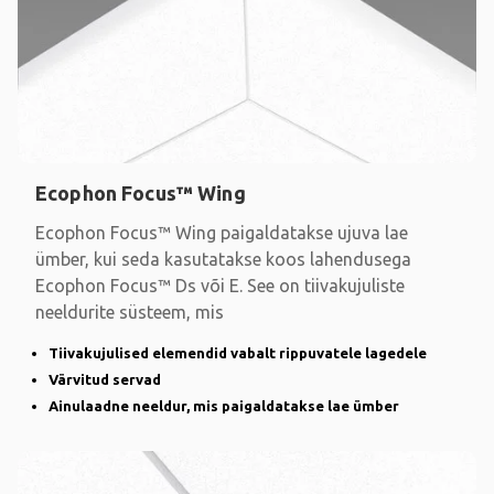
Ecophon Focus™ Wing
Ecophon Focus™ Wing paigaldatakse ujuva lae
ümber, kui seda kasutatakse koos lahendusega
Ecophon Focus™ Ds või E. See on tiivakujuliste
neeldurite süsteem, mis
Tiivakujulised elemendid vabalt rippuvatele lagedele
Värvitud servad
Ainulaadne neeldur, mis paigaldatakse lae ümber