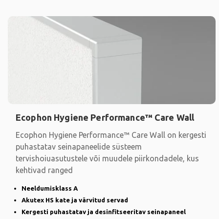
Ecophon Hygiene Performance™ Care Wall
Ecophon Hygiene Performance™ Care Wall on kergesti
puhastatav seinapaneelide süsteem
tervishoiuasutustele või muudele piirkondadele, kus
kehtivad ranged
Neeldumisklass A
Akutex HS kate ja värvitud servad
Kergesti puhastatav ja desinfitseeritav seinapaneel