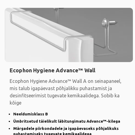
Ecophon Hygiene Advance™ Wall
Ecophon Hygiene Advance™ Wall A on seinapaneel,
mis talub igapäevast põhjalikku puhastamist ja
desinfitseerimist tugevate kemikaalidega. Sobib ka
kõige
Neeldumisklass B
Ümbritsetud täielikult läbitungimatu Advance™-kilega
Märgadele piirkondadele ja igapäevaseks põhjalikuks
puhastamiseks tugevate kemikaalidega