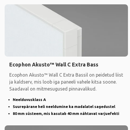
Ecophon Akusto™ Wall C Extra Bass
Ecophon Akusto™ Wall C Extra Bassil on peidetud liist
ja kaldserv, mis loob iga paneeli vahele kitsa soone.
Saadaval on mitmesugused pinnavalikud.
Neelduvusklass A
Suurepärane heli neeldumine ka madalatel sagedustel
80 mm süsteem, mis kasutab 40 mm nähtavat varjuefekti