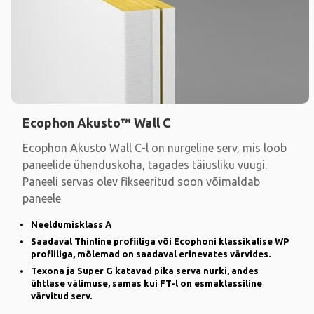
Ecophon Akusto™ Wall C
Ecophon Akusto Wall C-l on nurgeline serv, mis loob
paneelide ühenduskoha, tagades täiusliku vuugi.
Paneeli servas olev fikseeritud soon võimaldab
paneele
Neeldumisklass A
Saadaval Thinline profiiliga või Ecophoni klassikalise WP
profiiliga, mõlemad on saadaval erinevates värvides.
Texona ja Super G katavad pika serva nurki, andes
ühtlase välimuse, samas kui FT-l on esmaklassiline
värvitud serv.