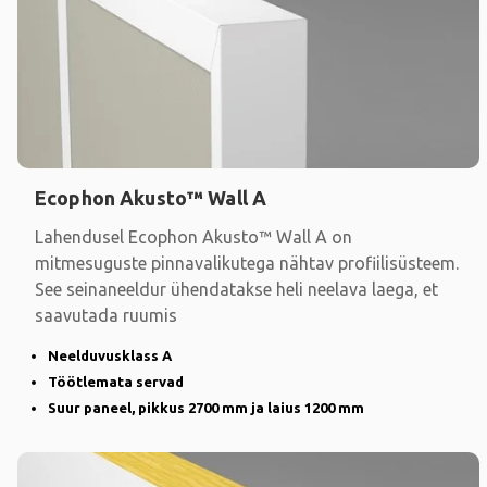
Ecophon Akusto™ Wall A
Lahendusel Ecophon Akusto™ Wall A on
mitmesuguste pinnavalikutega nähtav profiilisüsteem.
See seinaneeldur ühendatakse heli neelava laega, et
saavutada ruumis
Neelduvusklass A
Töötlemata servad
Suur paneel, pikkus 2700 mm ja laius 1200 mm