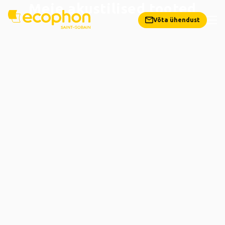
Meie akustilised tooted
Võta ühendust