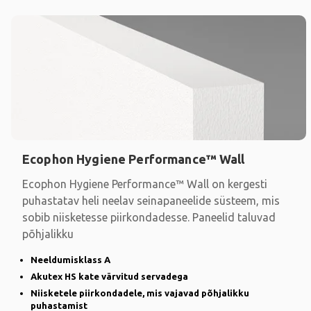
Ecophon Hygiene Performance™ Wall
Ecophon Hygiene Performance™ Wall on kergesti
puhastatav heli neelav seinapaneelide süsteem, mis
sobib niisketesse piirkondadesse. Paneelid taluvad
põhjalikku
Neeldumisklass A
Akutex HS kate värvitud servadega
Niisketele piirkondadele, mis vajavad põhjalikku
puhastamist