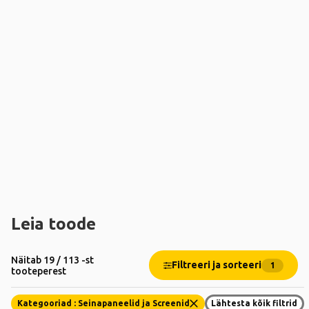
Leia toode
Näitab 19 / 113 -st
Filtreeri ja sorteeri
1
tooteperest
Kategooriad : Seinapaneelid ja Screenid
Lähtesta kõik filtrid