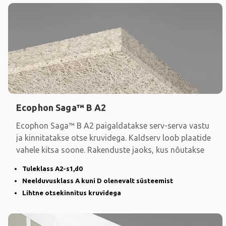
Ecophon Saga™ B A2
Ecophon Saga™ B A2 paigaldatakse serv-serva vastu
ja kinnitatakse otse kruvidega. Kaldserv loob plaatide
vahele kitsa soone. Rakenduste jaoks, kus nõutakse
Tuleklass A2-s1,d0
Neelduvusklass A kuni D olenevalt süsteemist
Lihtne otsekinnitus kruvidega