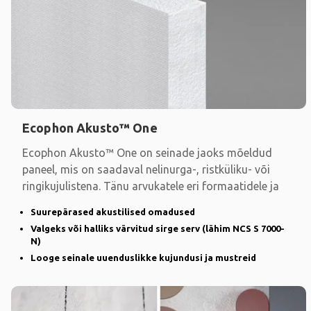
Ecophon Akusto™ One
Ecophon Akusto™ One on seinade jaoks mõeldud
paneel, mis on saadaval nelinurga-, ristküliku- või
ringikujulistena. Tänu arvukatele eri formaatidele ja
Suurepärased akustilised omadused
Valgeks või halliks värvitud sirge serv (lähim NCS S 7000-
N)
Looge seinale uuenduslikke kujundusi ja mustreid