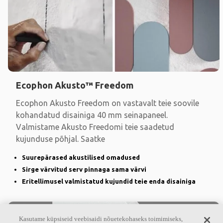
Ecophon Akusto™ Freedom
Ecophon Akusto Freedom on vastavalt teie soovile
kohandatud disainiga 40 mm seinapaneel.
Valmistame Akusto Freedomi teie saadetud
kujunduse põhjal. Saatke
Suurepärased akustilised omadused
Sirge värvitud serv pinnaga sama värvi
Eritellimusel valmistatud kujundid teie enda disainiga
Kasutame küpsiseid veebisaidi nõuetekohaseks toimimiseks,