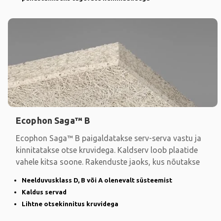
Ecophon Saga™ B
Ecophon Saga™ B paigaldatakse serv-serva vastu ja
kinnitatakse otse kruvidega. Kaldserv loob plaatide
vahele kitsa soone. Rakenduste jaoks, kus nõutakse
Neelduvusklass D, B või A olenevalt süsteemist
Kaldus servad
Lihtne otsekinnitus kruvidega