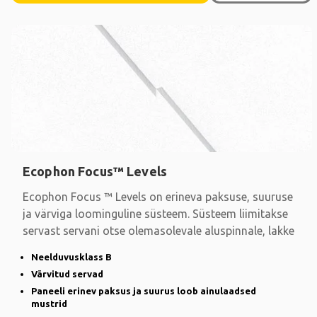
Ecophon Focus™ Levels
Ecophon Focus ™ Levels on erineva paksuse, suuruse
ja värviga loominguline süsteem. Süsteem liimitakse
servast servani otse olemasolevale aluspinnale, lakke
Neelduvusklass B
Värvitud servad
Paneeli erinev paksus ja suurus loob ainulaadsed
mustrid