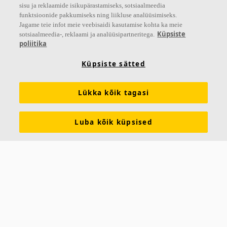
sisu ja reklaamide isikupärastamiseks, sotsiaalmeedia
funktsioonide pakkumiseks ning liikluse analüüsimiseks.
Jagame teie infot meie veebisaidi kasutamise kohta ka meie
Küpsiste
sotsiaalmeedia-, reklaami ja analüüsipartneritega.
poliitika
Küpsiste sätted
Ecophon Akusto™ Hexagon
Lükka kõik tagasi
Ecophon Akusto™ Hexagon on kuusnurkne
seinapaneel, mis pakub võimalust lõpututeks
Luba kõik küpsised
seinamustriteks. Paneeli seinale kinnitamine on lihtne.
Kasutage kiireks
Suurepärased akustilised omadused
Sirge värvitud serv pinnaga sama värvi
Loo seinale uuenduslikke mustreid