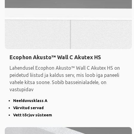
Ecophon Akusto™ Wall C Akutex HS
Lahendusel Ecophon Akusto™ Wall C Akutex HS on
peidetud liistud ja kaldus serv, mis loob iga paneeli
vahele kitsa soone. Sobib basseinialadele, on
vastupidav
Neelduvusklass A
Värvitud servad
Vett tõrjuv süsteem