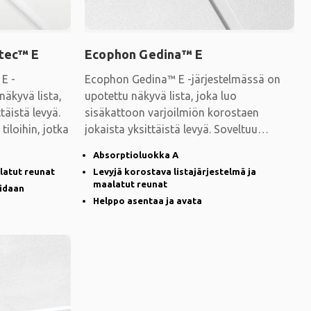
tec™ E
Ecophon Gedina™ E
E -
Ecophon Gedina™ E -järjestelmässä on
näkyvä lista,
upotettu näkyvä lista, joka luo
täistä levyä.
sisäkattoon varjoilmiön korostaen
tiloihin, jotka
jokaista yksittäistä levyä. Soveltuu
kohteisiin, joihin
Absorptioluokka A
latut reunat
Levyjä korostava listajärjestelmä ja
maalatut reunat
oidaan
Helppo asentaa ja avata