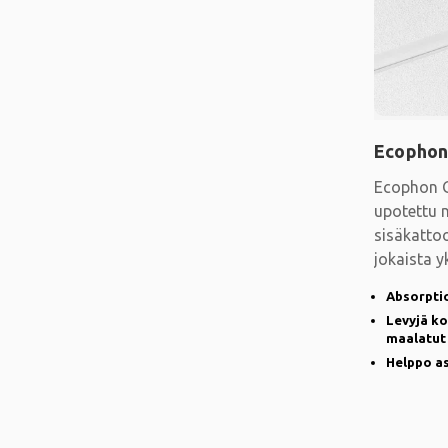
Ecophon
Ecophon G
upotettu n
sisäkatto
jokaista y
kohteisiin,
Absorpti
Levyjä ko
maalatut
Helppo as