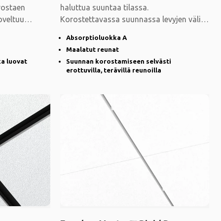
rostaen
haluttua suuntaa tilassa.
Soveltuu
Korostettavassa suunnassa levyjen väliin
jää leveä ura
Absorptioluokka A
Maalatut reunat
ka luovat
Suunnan korostamiseen selvästi
erottuvilla, terävillä reunoilla