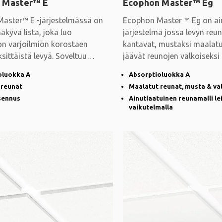
 Master™ E
Ecophon Master™ Eg
aster™ E -järjestelmässä on
Ecophon Master ™ Eg on ai
äkyvä lista, joka luo
järjestelmä jossa levyn reu
on varjoilmiön korostaen
kantavat, mustaksi maalatu
ksittäistä levyä. Soveltuu
jäävät reunojen valkoiseks
eihin tai
alaosan taakse
oluokka A
Absorptioluokka A
 reunat
Maalatut reunat, musta & va
sennus
Ainutlaatuinen reunamalli lei
vaikutelmalla