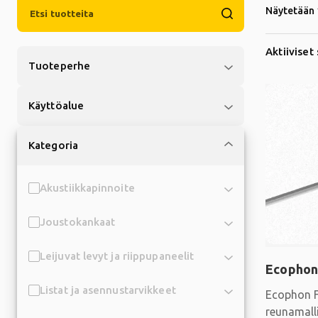
Näytetään 
Aktiiviset
Tuoteperhe
Käyttöalue
Kategoria
Akustiikkapinnoite
Joustokankaat
Leijuvat levyt ja riippupaneelit
Ecophon
Listat ja asennustarvikkeet
Ecophon F
reunamalli