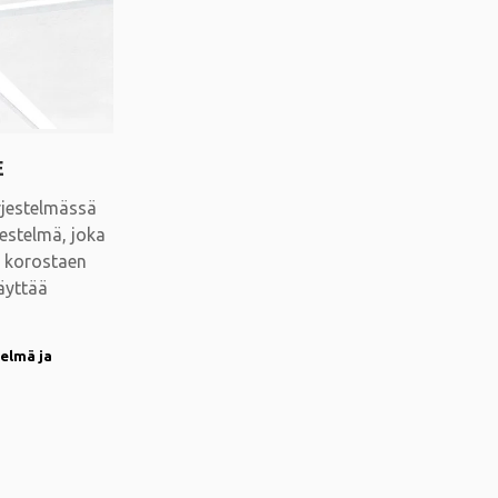
E
jestelmässä
jestelmä, joka
n korostaen
Täyttää
telmä ja