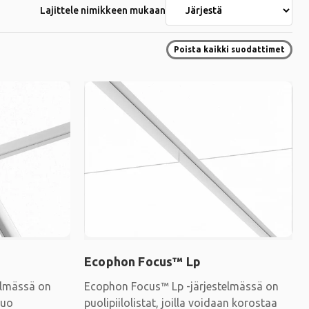
Lajittele nimikkeen mukaan
Poista kaikki suodattimet
Ecophon Focus™ Lp
elmässä on
Ecophon Focus™ Lp -järjestelmässä on
luo
puolipiilolistat, joilla voidaan korostaa