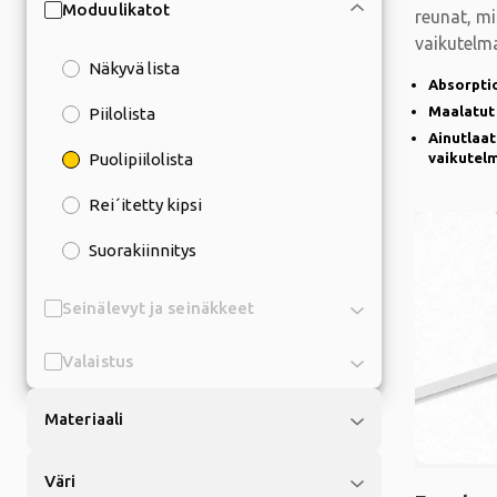
Moduulikatot
reunat, mi
vaikutelm
Näkyvä lista
helposti a
Absorpti
Maalatut
Piilolista
Ainutlaat
Puolipiilolista
vaikutel
Rei´itetty kipsi
Suorakiinnitys
Seinälevyt ja seinäkkeet
Valaistus
Materiaali
Väri