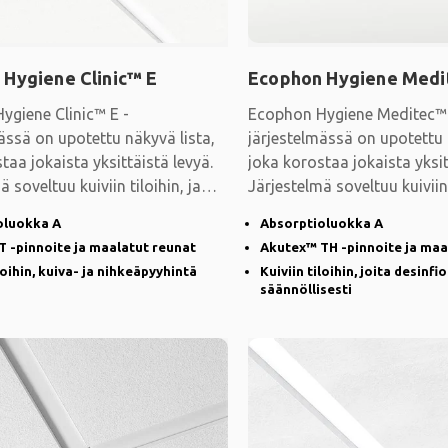
 Hygiene Clinic™ E
Ecophon Hygiene Medi
ygiene Clinic™ E -
Ecophon Hygiene Meditec™ 
ässä on upotettu näkyvä lista,
järjestelmässä on upotettu 
taa jokaista yksittäistä levyä.
joka korostaa jokaista yksit
 soveltuu kuiviin tiloihin, ja
Järjestelmä soveltuu kuiviin 
oluokka A
Absorptioluokka A
 -pinnoite ja maalatut reunat
Akutex™ TH -pinnoite ja maa
loihin, kuiva- ja nihkeäpyyhintä
Kuiviin tiloihin, joita desinfi
säännöllisesti