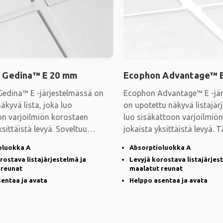
 Gedina™ E 20 mm
Ecophon Advantage™ 
edina™ E -järjestelmässä on
Ecophon Advantage™ E -jär
äkyvä lista, joka luo
on upotettu näkyvä listajär
on varjoilmiön korostaen
luo sisäkattoon varjoilmiö
ksittäistä levyä. Soveltuu
jokaista yksittäistä levyä. 
 joihin
oluokka A
Absorptioluokka A
rostava listajärjestelmä ja
Levyjä korostava listajärjes
 reunat
maalatut reunat
entaa ja avata
Helppo asentaa ja avata