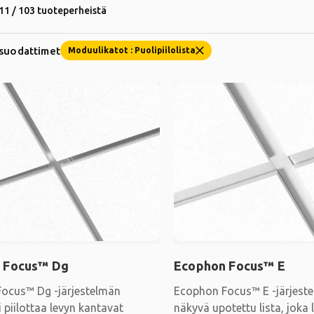
11 / 103 tuoteperheistä
 suodattimet
Moduulikatot : Puolipiilolista
 Focus™ Dg
Ecophon Focus™ E
ocus™ Dg -järjestelmän
Ecophon Focus™ E -järjest
 piilottaa levyn kantavat
näkyvä upotettu lista, joka 