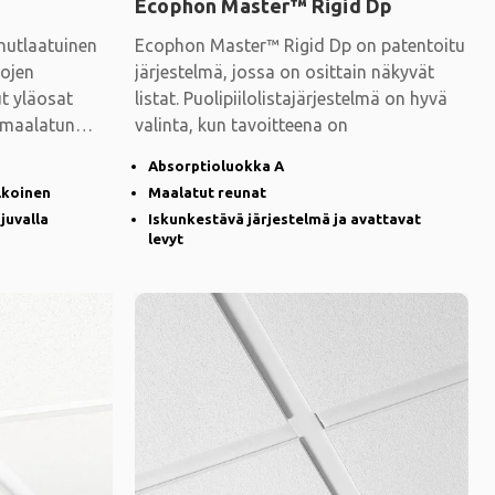
Ecophon Master™ Rigid Dp
nutlaatuinen
Ecophon Master™ Rigid Dp on patentoitu
nojen
järjestelmä, jossa on osittain näkyvät
t yläosat
listat. Puolipiilolistajärjestelmä on hyvä
i maalatun
valinta, kun tavoitteena on
Absorptioluokka A
lkoinen
Maalatut reunat
juvalla
Iskunkestävä järjestelmä ja avattavat
levyt