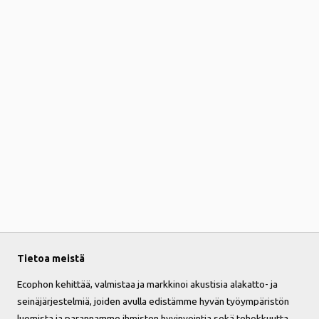
Tietoa meistä
Ecophon kehittää, valmistaa ja markkinoi akustisia alakatto- ja
seinäjärjestelmiä, joiden avulla edistämme hyvän työympäristön
luomista ja parannamme ihmisten hyvinvointia sekä tehokkuutta.