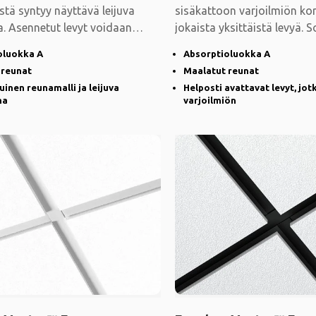
stä syntyy näyttävä leijuva
sisäkattoon varjoilmiön ko
a. Asennetut levyt voidaan
jokaista yksittäistä levyä. 
vata,
kohteisiin, joihin
oluokka A
Absorptioluokka A
 reunat
Maalatut reunat
uinen reunamalli ja leijuva
Helposti avattavat levyt, jot
ma
varjoilmiön