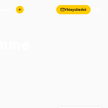
lisuus
Yhteystiedot
emme