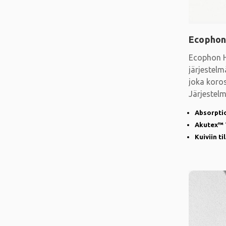
Ecophon
Ecophon H
järjestelm
joka koros
Järjestelmä
sen
Absorpti
Akutex™ T
Kuiviin ti