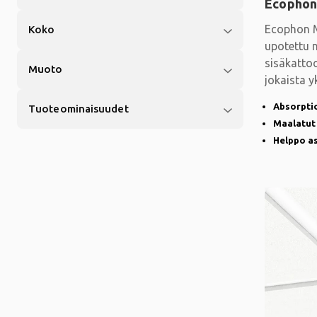
Ecophon
Ecophon M
Koko
upotettu n
sisäkatto
Muoto
jokaista y
avokonttor
Absorpti
Tuoteominaisuudet
Maalatut
Helppo a