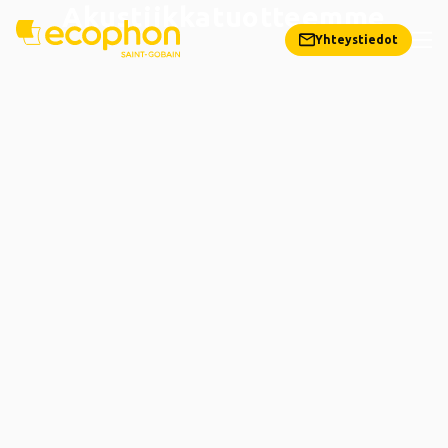
Akustiikkatuotteemme
Yhteystiedot