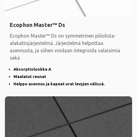
Ecophon Master™ Ds
Ecophon Master™ Ds on symmetrinen piilolista-
alakattojärjestelmä. Järjestelmä helpottaa
asennusta, ja siihen voidaan integroida valaisimia
sekä
Absorptioluokka A
Maalatut reunat
Helppo asennus ja kapeat urat levyjen välissä.