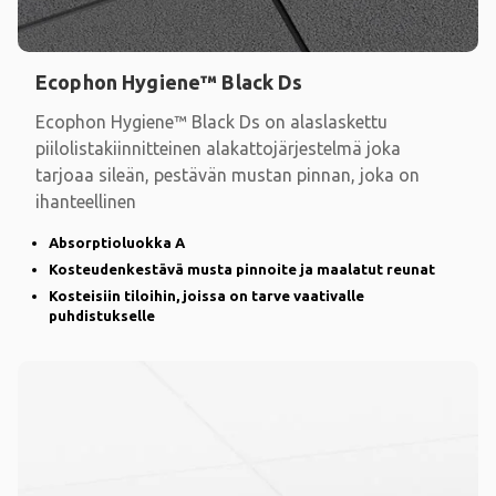
Ecophon Hygiene™ Black Ds
Ecophon Hygiene™ Black Ds on alaslaskettu
piilolistakiinnitteinen alakattojärjestelmä joka
tarjoaa sileän, pestävän mustan pinnan, joka on
ihanteellinen
Absorptioluokka A
Kosteudenkestävä musta pinnoite ja maalatut reunat
Kosteisiin tiloihin, joissa on tarve vaativalle
puhdistukselle