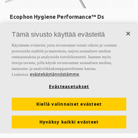
Ecophon Hygiene Performance™ Ds
Ecophon Hygiene Performance™ Ds -järjestelmä
Tämä sivusto käyttää evästeitä
soveltuu kohteisiin, joissa edellytetään alaslaskettua
piilolista-asennusta ja levyjen helppoa avattavuutta.
Käytämme evästeitä, jotta sivustomme toimii oikein ja voimme
personoida sisältöä ja mainoksia, tarjota sosiaalisen median
Absorptioluokka A
ominaisuuksia ja analysoida tietoliikennettä. Jaamme myös
Akutex™ HS -pinnoite ja maalatut reunat
tietoja tavasta, jolla käytät sivustoamme sosiaalisen median,
mainonta- ja analytiikkakumppaneidemme kanssa.
Vedenkestävä järjestelmä kosteisiin tiloihin
evästekäytännöstämme
Lisätietoa
Evästeasetukset
Kiellä valinnaiset evästeet
Hyväksy kaikki evästeet