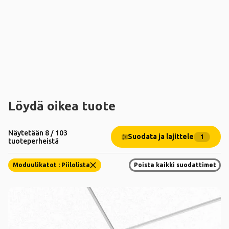
Löydä oikea tuote
Näytetään 8 / 103
Suodata ja lajittele
1
tuoteperheistä
Moduulikatot : Piilolista
Poista kaikki suodattimet