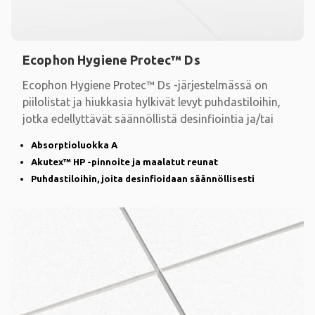
Ecophon Hygiene Protec™ Ds
Ecophon Hygiene Protec™ Ds -järjestelmässä on
piilolistat ja hiukkasia hylkivät levyt puhdastiloihin,
jotka edellyttävät säännöllistä desinfiointia ja/tai
Absorptioluokka A
Akutex™ HP -pinnoite ja maalatut reunat
Puhdastiloihin, joita desinfioidaan säännöllisesti