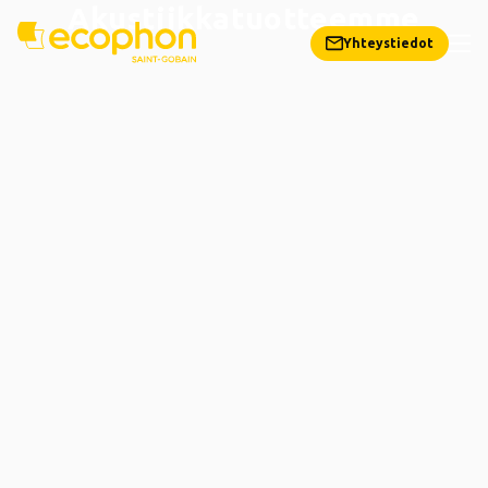
Akustiikkatuotteemme
Yhteystiedot