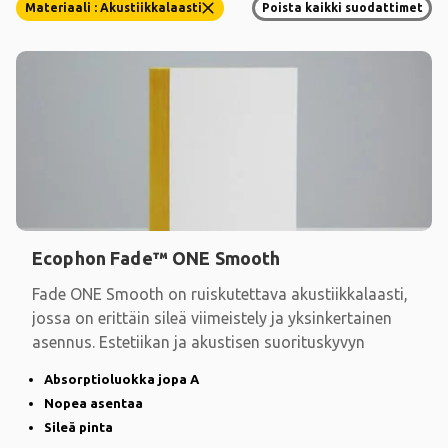
Materiaali : Akustiikkalaasti
Poista kaikki suodattimet
Ecophon Fade™ ONE Smooth
Fade ONE Smooth on ruiskutettava akustiikkalaasti,
jossa on erittäin sileä viimeistely ja yksinkertainen
asennus. Estetiikan ja akustisen suorituskyvyn
Absorptioluokka jopa A
Nopea asentaa
Sileä pinta