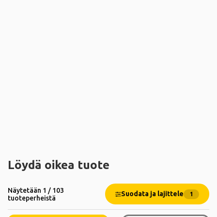
Löydä oikea tuote
Näytetään 1 / 103
Suodata ja lajittele
1
tuoteperheistä