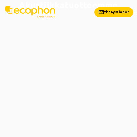
Akustiikkatuotteemme
Yhteystiedot