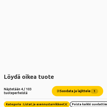
Löydä oikea tuote
Näytetään 4 / 103
Suodata ja lajittele
1
tuoteperheistä
Kategoria : Listat ja asennustarvikkeet
Poista kaikki suodatti