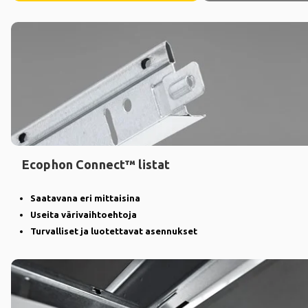
Ecophon Connect™ listat
Saatavana eri mittaisina
Useita värivaihtoehtoja
Turvalliset ja luotettavat asennukset