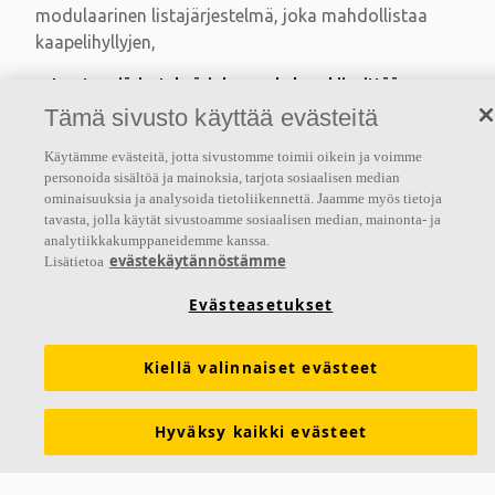
modulaarinen listajärjestelmä, joka mahdollistaa
kaapelihyllyjen,
Joustava järjestelmä, johon on helppo kiinnittää
apulaitteita, kaapelikouruja, suojarakenteita ja seiniä
Tämä sivusto käyttää evästeitä
Modulaarinen järjestelmä mahdollistaa alakaton
mukauttamisen laitoksen kehittyessä
Käytämme evästeitä, jotta sivustomme toimii oikein ja voimme
personoida sisältöä ja mainoksia, tarjota sosiaalisen median
ominaisuuksia ja analysoida tietoliikennettä. Jaamme myös tietoja
tavasta, jolla käytät sivustoamme sosiaalisen median, mainonta- ja
analytiikkakumppaneidemme kanssa.
evästekäytännöstämme
Lisätietoa
Evästeasetukset
Kiellä valinnaiset evästeet
Hyväksy kaikki evästeet