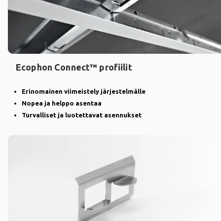
Ecophon Connect™ profiilit
Erinomainen viimeistely järjestelmälle
Nopea ja helppo asentaa
Turvalliset ja luotettavat asennukset