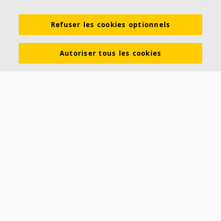
Connaissances sur l'acoustique
Produits
Refuser les cookies optionnels
Inspiration & Connaissances
Propriétés fonctionnelles
Couleurs et revêtements
Autoriser tous les cookies
DOP - Déclarations des performances
PV Acoustiques
Descriptifs types
Brochures à télécharger
À propos d'Ecophon
Carrières
Développement durable
Mentions légales
Avis clients Ecophon
Contact
Saint-Gobain Ecophon France
19 rue Emile Zola
60290 RANTIGNY
Téléphone :
(+33) 1 56 37 02 40