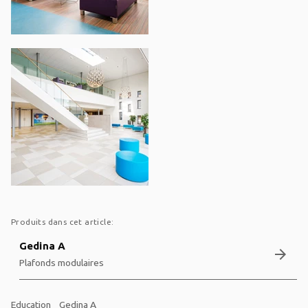
Produits dans cet article:
Gedina A
arrow_forward
Plafonds modulaires
Education
Gedina A