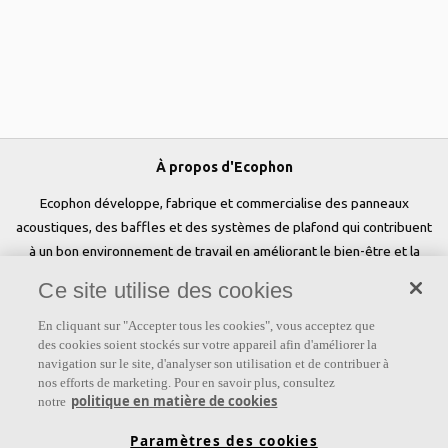
À propos d'Ecophon
Ecophon développe, fabrique et commercialise des panneaux
acoustiques, des baffles et des systèmes de plafond qui contribuent
à un bon environnement de travail en améliorant le bien-être et la
performance des personnes. Notre promesse «a sound effect on
Ce site utilise des cookies
people» est au cœur de tout ce que nous faisons.
En cliquant sur "Accepter tous les cookies", vous acceptez que
Suivez-nous
des cookies soient stockés sur votre appareil afin d'améliorer la
navigation sur le site, d'analyser son utilisation et de contribuer à
nos efforts de marketing. Pour en savoir plus, consultez
politique en matière de cookies
notre
Liens
Paramètres des cookies