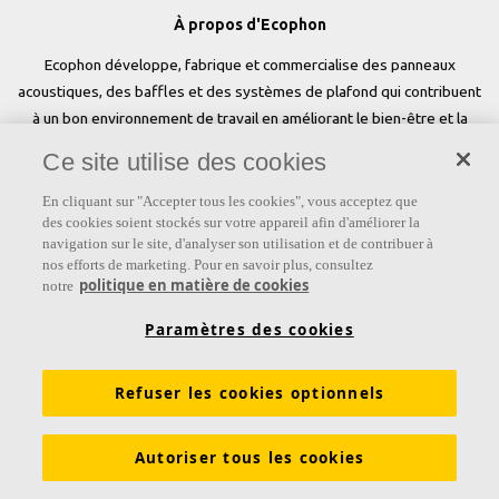
À propos d'Ecophon
Ecophon développe, fabrique et commercialise des panneaux
acoustiques, des baffles et des systèmes de plafond qui contribuent
à un bon environnement de travail en améliorant le bien-être et la
performance des personnes. Notre promesse «a sound effect on
Ce site utilise des cookies
people» est au cœur de tout ce que nous faisons.
En cliquant sur "Accepter tous les cookies", vous acceptez que
Suivez-nous
des cookies soient stockés sur votre appareil afin d'améliorer la
navigation sur le site, d'analyser son utilisation et de contribuer à
nos efforts de marketing. Pour en savoir plus, consultez
politique en matière de cookies
notre
Liens
Paramètres des cookies
Connaissances sur l'acoustique
Produits
Refuser les cookies optionnels
Inspiration & Connaissances
Propriétés fonctionnelles
Couleurs et revêtements
Autoriser tous les cookies
DOP - Déclarations des performances
PV Acoustiques