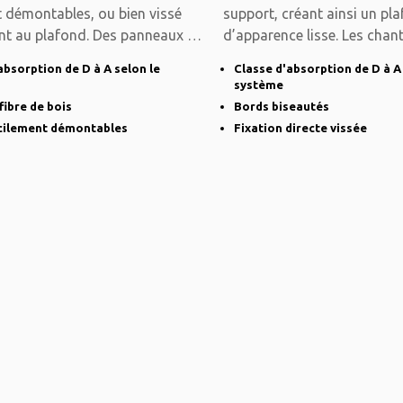
t démontables, ou bien vissé
support, créant ainsi un pl
nt au plafond. Des panneaux de
d’apparence lisse. Les chan
biseautés et
absorption de D à A selon le
Classe d'absorption de D à A
système
fibre de bois
Bords biseautés
acilement démontables
Fixation directe vissée