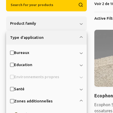
Voir 2 de 1
Active Fil
Product family
Type d’application
Bureaux
Education
Environnements propres
Santé
Ecophon
Zones additionnelles
Ecophon S
ossatures