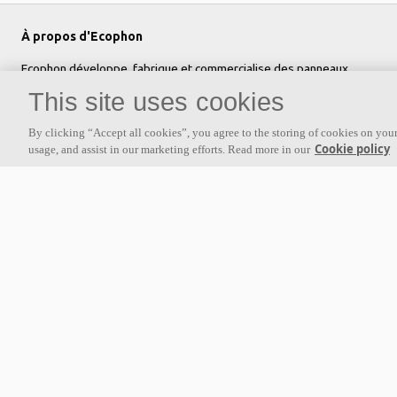
À propos d'Ecophon
Ecophon développe, fabrique et commercialise des panneaux
acoustiques, des baffles et des systèmes de plafond qui contribuent
This site uses cookies
à un bon environnement de travail en améliorant le bien-être et la
performance des personnes. Notre promesse «a sound effect on
By clicking “Accept all cookies”, you agree to the storing of cookies on your
Cookie policy
usage, and assist in our marketing efforts. Read more in our
people» est au cœur de tout ce que nous faisons.
Suivez-nous