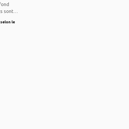
afond
ts sont
 selon le