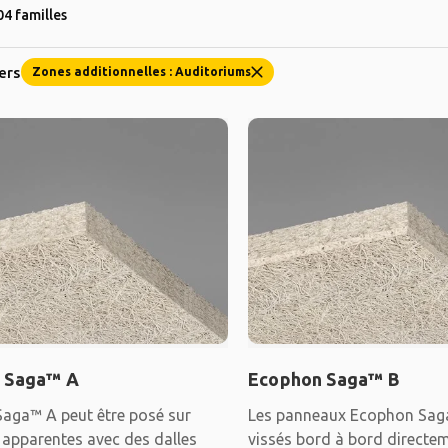
04 familles
ters
Zones additionnelles : Auditoriums
 Saga™ A
Ecophon Saga™ B
aga™ A peut être posé sur
Les panneaux Ecophon Sag
 apparentes avec des dalles
vissés bord à bord directem