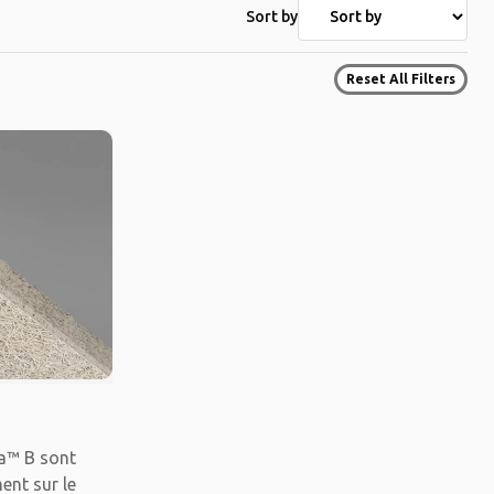
Sort by
Reset All Filters
a™ B sont
ent sur le