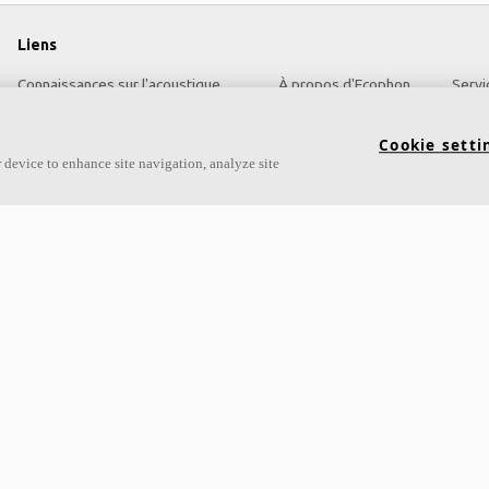
Liens
Connaissances sur l'acoustique
À propos d'Ecophon
Servi
Acoustic solutions
Carrières
Cookie setti
Produits
Développement durable
 device to enhance site navigation, analyze site
Inspiration & Connaissances
Mentions légales
Propriétés fonctionnelles
Download brochures
Couleurs et revêtements
Descriptifs types
DOP - Déclarations des performances
Liste de prix