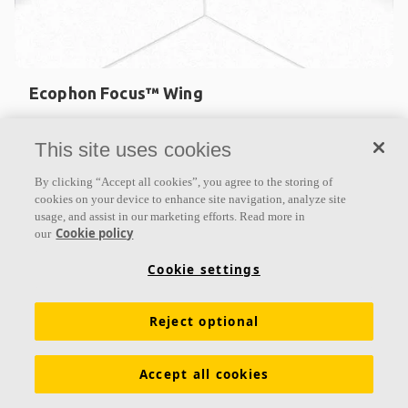
Ecophon Focus™ Wing
Ecophon Focus™ Wing s’installe en périphérie des
This site uses cookies
plafonds flottants lorsqu’il est utilisé avec Ecophon
Focus™ Ds ou E. Ce système absorbant en forme
By clicking “Accept all cookies”, you agree to the storing of
d’aile est
cookies on your device to enhance site navigation, analyze site
usage, and assist in our marketing efforts. Read more in
Éléments en forme d’aile pour plafonds suspendus
Cookie policy
our
Bords peints
Cookie settings
Élément absorbant monté en périphérie des plafonds
flottants
Reject optional
Accept all cookies