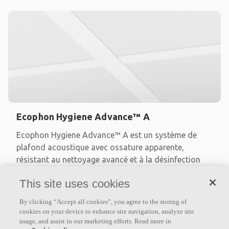
Ecophon Hygiene Advance™ A
Ecophon Hygiene Advance™ A est un système de
plafond acoustique avec ossature apparente,
résistant au nettoyage avancé et à la désinfection
quotidiens avec des
This site uses cookies
Disponible en classe d’absorption A ou B selon le cas
By clicking “Accept all cookies”, you agree to the storing of
Entièrement encapsulé dans un film Advance™
cookies on your device to enhance site navigation, analyze site
imperméable
usage, and assist in our marketing efforts. Read more in
Pour les zones humides et le nettoyage quotidien