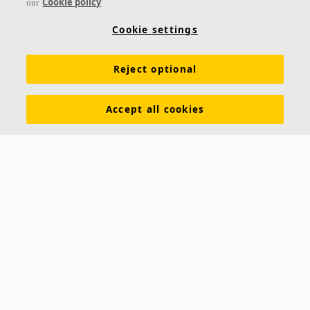
Cookie policy
our
avancé avec des produits chimiques puissants
Cookie settings
Reject optional
Accept all cookies
Ecophon Hygiene Advance™ Wall
Ecophon Hygiene Advance™ Wall est un panneau
mural qui résiste au nettoyage et à la désinfection
avancés quotidiens avec des produits chimiques
puissants.
Classe d’absorption B
Entièrement encapsulé dans un film Advance™
imperméable