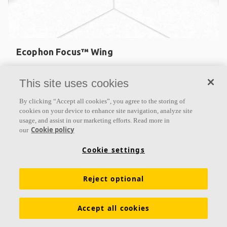
Ecophon Focus™ Wing
Ecophon Focus™ Wing s’installe en périphérie des
This site uses cookies
plafonds flottants lorsqu’il est utilisé avec Ecophon
Focus™ Ds ou E. Ce système absorbant en forme
By clicking “Accept all cookies”, you agree to the storing of
d’aile est
cookies on your device to enhance site navigation, analyze site
usage, and assist in our marketing efforts. Read more in
Éléments en forme d’aile pour plafonds suspendus
Cookie policy
our
Bords peints
Cookie settings
Élément absorbant monté en périphérie des plafonds
flottants
Reject optional
Accept all cookies