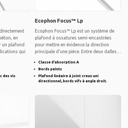
Ecophon Focus™ Lp
directement
Ecophon Focus™ Lp est un système de
 béton, en
plafond à ossatures semi-encastrées
er un plafond
pour mettre en évidence la direction
lications qui
principale d’une pièce. Entre deux dalles,
on
Classe d’absorption A
Bords peints
c des vis
Plafond linéaire à joint creux uni
directionnel, bords vifs à angle droit.