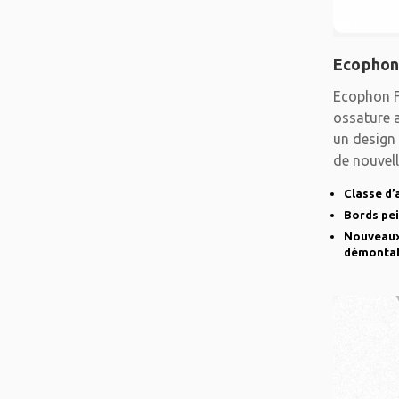
Ecophon
Ecophon F
ossature 
un design 
de nouvell
Classe d’
Bords pe
Nouveaux 
démonta