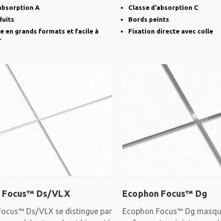
robuste est
biseautés et
absorption A
Classe d’absorption C
duits
Bords peints
e en grands formats et facile à
Fixation directe avec colle
r
 Focus™ Ds/VLX
Ecophon Focus™ Dg
ocus™ Ds/VLX se distingue par
Ecophon Focus™ Dg masque