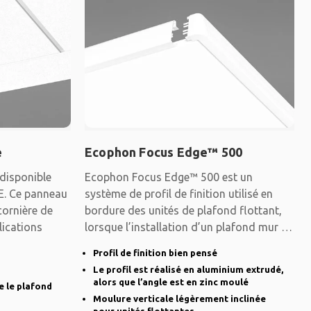
e
Ecophon Focus Edge™ 500
disponible
Ecophon Focus Edge™ 500 est un
 E. Ce panneau
système de profil de finition utilisé en
cornière de
bordure des unités de plafond flottant,
lications
lorsque l’installation d’un plafond mur à
mur
Profil de finition bien pensé
Le profil est réalisé en aluminium extrudé,
alors que l’angle est en zinc moulé
e le plafond
Moulure verticale légèrement inclinée
pour unités flottantes