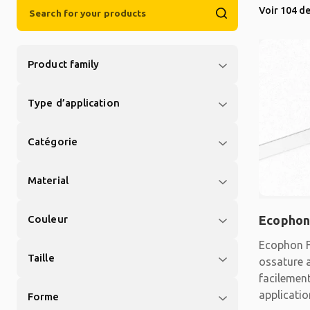
Voir 104 de
Product family
Type d’application
Catégorie
Material
Couleur
Ecophon
Ecophon F
Taille
ossature 
facilemen
applicati
Forme