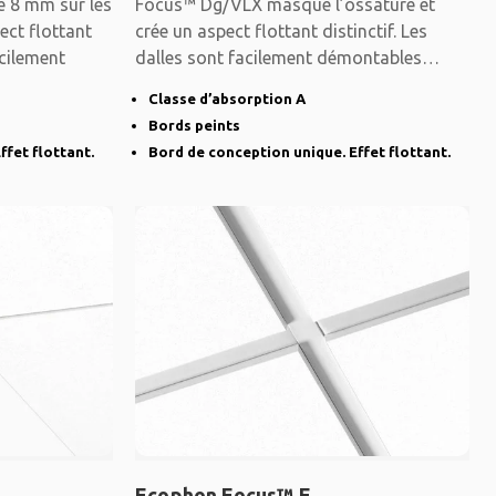
e 8 mm sur les
Focus™ Dg/VLX masque l’ossature et
ect flottant
crée un aspect flottant distinctif. Les
acilement
dalles sont facilement démontables
même dans les
Classe d’absorption A
Bords peints
ffet flottant.
Bord de conception unique. Effet flottant.
Ecophon Focus™ E