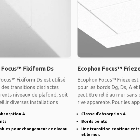
 Focus™ Fixiform Ds
Ecophon Focus™ Friez
ocus™ Fixiform Ds est utilisé
Ecophon Focus™ Frieze est 
 des transitions distinctes
pour les bords Dg, Ds, A et
érents niveaux du plafond, soit
peut être relié au mur sans 
illir diverses installations
rive apparente. Pour les app
absorption A
Classe d’absorption A
ints
Bords peints
iables pour changement de niveau
Une transition continue entr
et le mur.