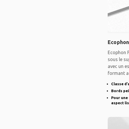
Ecophon
Ecophon F
sous le su
avec un es
formant a
lisse.
Classe d’
Bords pe
Pour une 
aspect li