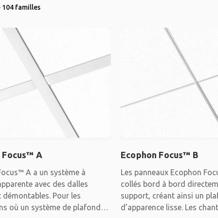
 104 familles
 Focus™ A
Ecophon Focus™ B
ocus™ A a un système à
Les panneaux Ecophon Foc
apparente avec des dalles
collés bord à bord directem
t démontables. Pour les
support, créant ainsi un pl
ons où un système de plafond
d’apparence lisse. Les chan