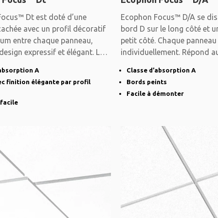
ocus™ Dt est doté d’une
Ecophon Focus™ D/A se dis
achée avec un profil décoratif
bord D sur le long côté et u
ium entre chaque panneau,
petit côté. Chaque pannea
design expressif et élégant. Le
individuellement. Répond a
absorption A
Classe d’absorption A
c finition élégante par profil
Bords peints
Facile à démonter
facile