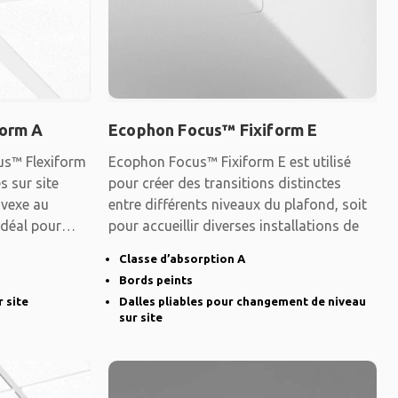
form A
Ecophon Focus™ Fixiform E
us™ Flexiform
Ecophon Focus™ Fixiform E est utilisé
s sur site
pour créer des transitions distinctes
vexe au
entre différents niveaux du plafond, soit
Idéal pour
pour accueillir diverses installations de
Classe d’absorption A
Bords peints
 site
Dalles pliables pour changement de niveau
sur site