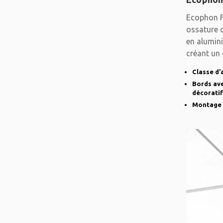
Ecophon F
ossature c
en alumin
créant un 
système
Classe d’
Bords ave
décoratif
Montage 