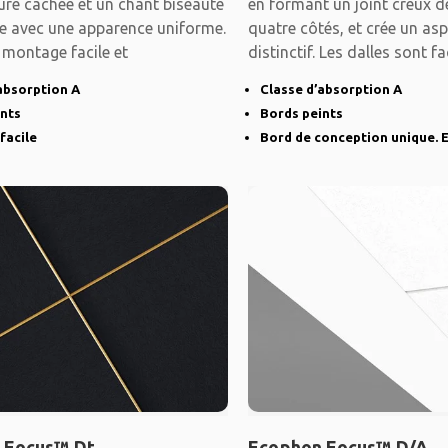
ure cachée et un chant biseauté
en formant un joint creux d
e avec une apparence uniforme.
quatre côtés, et crée un asp
 montage facile et
distinctif. Les dalles sont f
absorption A
Classe d’absorption A
ints
Bords peints
facile
Bord de conception unique. E
 Focus™ Dt
Ecophon Focus™ D/A