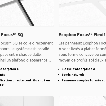
 Focus™ SQ
Ecophon Focus™ Flexi
ocus™ SQ se colle directement
Les panneaux Ecophon Foc
pport. Le système est installé
A sont livrés à plat et formé
pace entre chaque dalle,
sous forme concave ou con
insi un plafond d’apparence
moyen de profils spéciaux. 
créer des
absorption C
Classe d’absorption A
ints
Bords naturels
fixation directe contribuant à un
Panneaux souples formés sur
sse