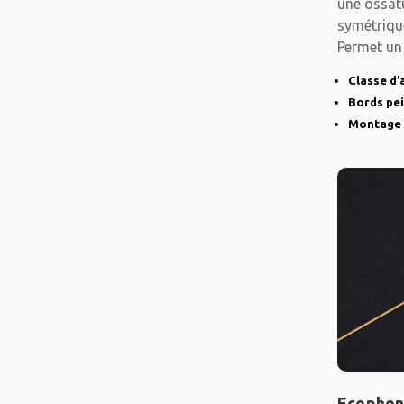
une ossat
symétriqu
Permet un
Classe d’
Bords pe
Montage 
Ecophon