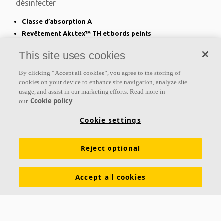
désinfecter
Classe d’absorption A
Revêtement Akutex™ TH et bords peints
Pour zones sèches avec désinfection de manière
This site uses cookies
régulière
By clicking “Accept all cookies”, you agree to the storing of
cookies on your device to enhance site navigation, analyze site
usage, and assist in our marketing efforts. Read more in
Cookie policy
our
Cookie settings
Reject optional
Ecophon Gedina™ E
Accept all cookies
Ecophon Gedina™ E se caractérise par un bord
feuilluré qui forme un joint creux lorsqu’il est posé sur
l’ossature, créant un effet d’ombre accentuant