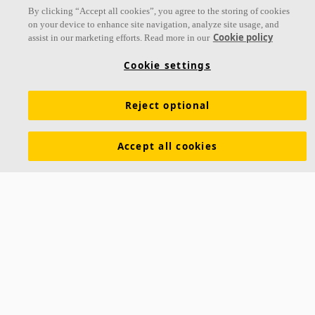
By clicking “Accept all cookies”, you agree to the storing of cookies
on your device to enhance site navigation, analyze site usage, and
Cookie policy
assist in our marketing efforts. Read more in our
Cookie settings
Hygiene Lavanda™ LED
Reject optional
Luminaire modulaire encastré, pour intégration dans
plafond Ecophon Hygiene. Le luminaire Hygiene Lavanda
LED est équipé d'un ballast haute fréquence, monté à
Accept all cookies
Luminaire encastré pour plafond Ecophon Hygiene
Supporte fréquemment le nettoyage basse pression