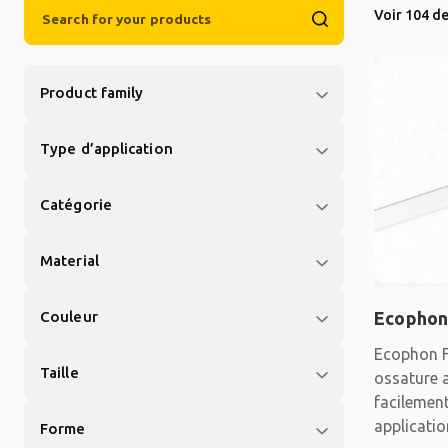
Voir 104 de
Product family
Type d’application
Catégorie
Material
Couleur
Ecophon
Ecophon F
Taille
ossature 
facilemen
applicati
Forme