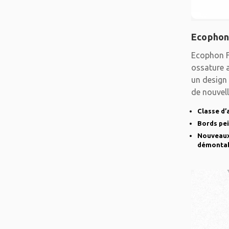
Ecophon
Ecophon F
ossature 
un design 
de nouvell
Classe d’
Bords pe
Nouveaux 
démonta