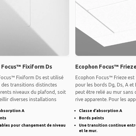
 Focus™ Fixiform Ds
Ecophon Focus™ Friez
ocus™ Fixiform Ds est utilisé
Ecophon Focus™ Frieze est 
 des transitions distinctes
pour les bords Dg, Ds, A et
érents niveaux du plafond, soit
peut être relié au mur sans 
illir diverses installations
rive apparente. Pour les app
absorption A
Classe d’absorption A
ints
Bords peints
iables pour changement de niveau
Une transition continue entr
et le mur.