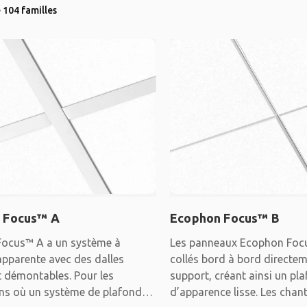
 104 familles
 Focus™ A
Ecophon Focus™ B
ocus™ A a un système à
Les panneaux Ecophon Foc
apparente avec des dalles
collés bord à bord directem
t démontables. Pour les
support, créant ainsi un pl
ons où un système de plafond
d’apparence lisse. Les chan