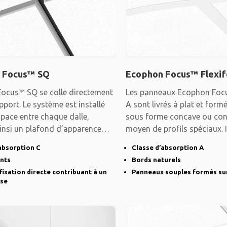
 Focus™ SQ
Ecophon Focus™ Flexi
ocus™ SQ se colle directement
Les panneaux Ecophon Foc
pport. Le système est installé
A sont livrés à plat et formé
pace entre chaque dalle,
sous forme concave ou con
insi un plafond d’apparence
moyen de profils spéciaux. 
créer des
absorption C
Classe d’absorption A
ints
Bords naturels
fixation directe contribuant à un
Panneaux souples formés sur
sse