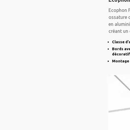
Ecophon F
ossature c
en alumin
créant un 
système
Classe d’
Bords ave
décoratif
Montage 