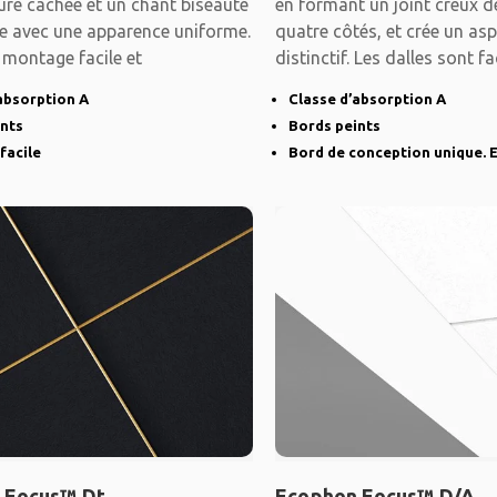
ure cachée et un chant biseauté
en formant un joint creux d
e avec une apparence uniforme.
quatre côtés, et crée un asp
 montage facile et
distinctif. Les dalles sont f
absorption A
Classe d’absorption A
ints
Bords peints
facile
Bord de conception unique. E
 Focus™ Dt
Ecophon Focus™ D/A