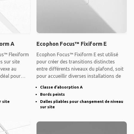
form A
Ecophon Focus™ Fixiform E
us™ Flexiform
Ecophon Focus™ Fixiform E est utilisé
s sur site
pour créer des transitions distinctes
vexe au
entre différents niveaux du plafond, soit
Idéal pour
pour accueillir diverses installations de
Classe d’absorption A
Bords peints
 site
Dalles pliables pour changement de niveau
sur site