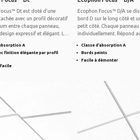
ocus™ Dt est doté d’une
Ecophon Focus™ D/A se dis
achée avec un profil décoratif
bord D sur le long côté et u
ium entre chaque panneau,
petit côté. Chaque pannea
design expressif et élégant. Le
individuellement. Répond a
absorption A
Classe d’absorption A
c finition élégante par profil
Bords peints
Facile à démonter
facile