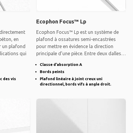
Ecophon Focus™ Lp
directement
Ecophon Focus™ Lp est un système de
 béton, en
plafond à ossatures semi-encastrées
er un plafond
pour mettre en évidence la direction
lications qui
principale d’une pièce. Entre deux dalles,
on
Classe d’absorption A
Bords peints
c des vis
Plafond linéaire à joint creux uni
directionnel, bords vifs à angle droit.