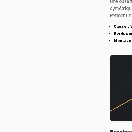
une ossat
symétriqu
Permet un
Classe d’
Bords pe
Montage 
Ecophon