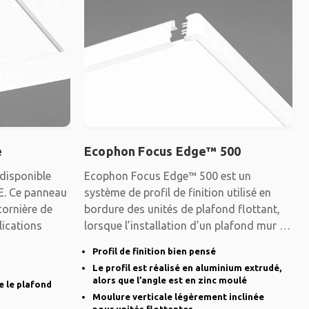
e
Ecophon Focus Edge™ 500
disponible
Ecophon Focus Edge™ 500 est un
 E. Ce panneau
système de profil de finition utilisé en
cornière de
bordure des unités de plafond flottant,
lications
lorsque l’installation d’un plafond mur à
mur
Profil de finition bien pensé
Le profil est réalisé en aluminium extrudé,
alors que l’angle est en zinc moulé
e le plafond
Moulure verticale légèrement inclinée
pour unités flottantes