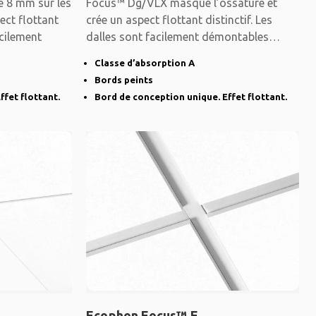
e 8 mm sur les
Focus™ Dg/VLX masque l’ossature et
ect flottant
crée un aspect flottant distinctif. Les
acilement
dalles sont facilement démontables
même dans les
Classe d’absorption A
Bords peints
ffet flottant.
Bord de conception unique. Effet flottant.
Ecophon Focus™ E