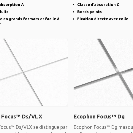
robuste est
biseautés et
absorption A
Classe d’absorption C
duits
Bords peints
e en grands formats et facile à
Fixation directe avec colle
r
 Focus™ Ds/VLX
Ecophon Focus™ Dg
ocus™ Ds/VLX se distingue par
Ecophon Focus™ Dg masque