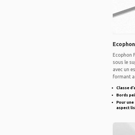
Ecophon
Ecophon F
sous le su
avec un es
formant a
lisse.
Classe d’
Bords pe
Pour une 
aspect li