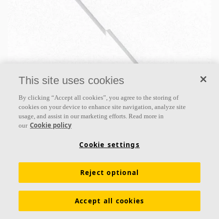
This site uses cookies
Ecophon Focus™ Levels
By clicking “Accept all cookies”, you agree to the storing of
Ecophon Focus ™ Levels est un système créatif avec
cookies on your device to enhance site navigation, analyze site
différentes épaisseurs, tailles et couleurs. Le système
usage, and assist in our marketing efforts. Read more in
Cookie policy
our
est collé bord à bord directement sur un soffite, un
Cookie settings
Classe d'absorption B
Bords peints
Différentes épaisseurs et tailles de panneaux créent
Reject optional
des motifs uniques
Accept all cookies