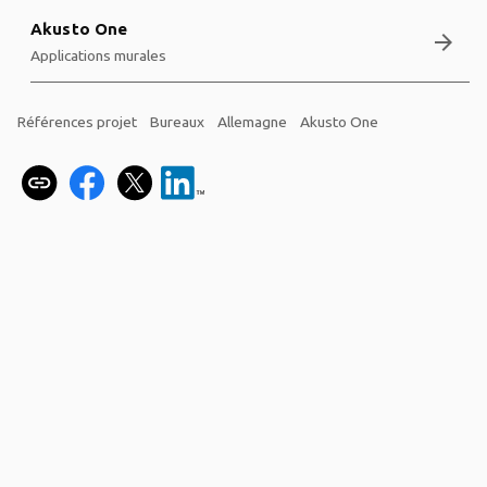
Akusto One
arrow_forward
Applications murales
Références projet
Bureaux
Allemagne
Akusto One