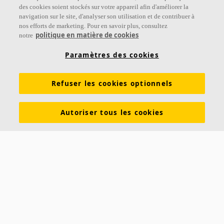
Suivez-nous
des cookies soient stockés sur votre appareil afin d'améliorer la
navigation sur le site, d'analyser son utilisation et de contribuer à
nos efforts de marketing. Pour en savoir plus, consultez
politique en matière de cookies
notre
Liens
Paramètres des cookies
Connaissances sur l'acoustique
Produits
Refuser les cookies optionnels
Inspiration & Connaissances
Propriétés fonctionnelles
Couleurs et revêtements
Autoriser tous les cookies
DOP - Déclarations des performances
PV Acoustiques
Descriptifs types
Brochures à télécharger
À propos d'Ecophon
Carrières
Développement durable
Mentions légales
Avis clients Ecophon
Contact
Saint-Gobain Ecophon France