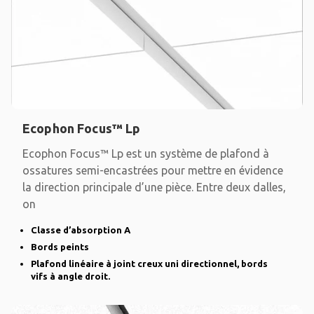
Ecophon Focus™ Lp
Ecophon Focus™ Lp est un système de plafond à
ossatures semi-encastrées pour mettre en évidence
la direction principale d’une pièce. Entre deux dalles,
on
Classe d’absorption A
Bords peints
Plafond linéaire à joint creux uni directionnel, bords
vifs à angle droit.