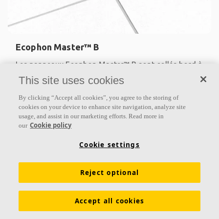
Ecophon Master™ B
Les panneaux Ecophon Master™ B sont collés bord à
bord directement sur le support, créant ainsi un
This site uses cookies
plafond d’apparence lisse. Les chants sont biseautés
By clicking “Accept all cookies”, you agree to the storing of
et
cookies on your device to enhance site navigation, analyze site
usage, and assist in our marketing efforts. Read more in
Classe d’absorption A
Cookie policy
our
Bords peints
Fixation directe avec de la colle
Cookie settings
Reject optional
Accept all cookies