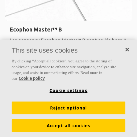
Ecophon Master™ B
Les panneaux Ecophon Master™ B sont collés bord à
bord directement sur le support, créant ainsi un
This site uses cookies
plafond d’apparence lisse. Les chants sont biseautés
By clicking “Accept all cookies”, you agree to the storing of
et
cookies on your device to enhance site navigation, analyze site
usage, and assist in our marketing efforts. Read more in
Classe d’absorption A
Cookie policy
our
Bords peints
Fixation directe avec de la colle
Cookie settings
Reject optional
Accept all cookies