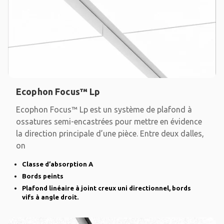
Ecophon Focus™ Lp
Ecophon Focus™ Lp est un système de plafond à
ossatures semi-encastrées pour mettre en évidence
la direction principale d’une pièce. Entre deux dalles,
on
Classe d’absorption A
Bords peints
Plafond linéaire à joint creux uni directionnel, bords
vifs à angle droit.