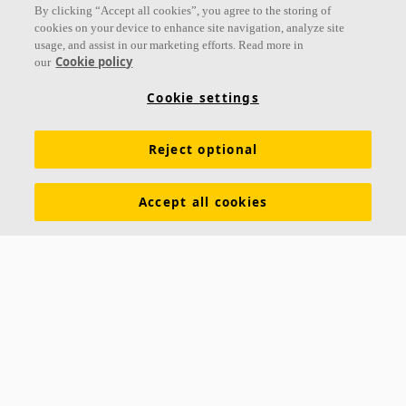
By clicking “Accept all cookies”, you agree to the storing of
cookies on your device to enhance site navigation, analyze site
usage, and assist in our marketing efforts. Read more in
Cookie policy
our
Cookie settings
Reject optional
Ecophon Hygiene Performance™ Care Wall
Ecophon Hygiene Performance™ Care Wall est un
Accept all cookies
système de panneau mural acoustique facile à
nettoyer, compatible pour établissements de santé,
hôpital, clinique
Classe d’absorption A
Revêtement Akutex™ HS et bords enduits
Panneau mural facile à nettoyer et à désinfecter