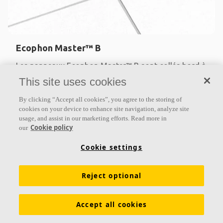
Ecophon Master™ B
Les panneaux Ecophon Master™ B sont collés bord à
bord directement sur le support, créant ainsi un
This site uses cookies
plafond d’apparence lisse. Les chants sont biseautés
By clicking “Accept all cookies”, you agree to the storing of
et
cookies on your device to enhance site navigation, analyze site
usage, and assist in our marketing efforts. Read more in
Classe d’absorption A
Cookie policy
our
Bords peints
Fixation directe avec de la colle
Cookie settings
Reject optional
Accept all cookies