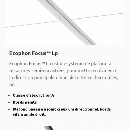
Ecophon Focus™ Lp
Ecophon Focus™ Lp est un système de plafond à
ossatures semi-encastrées pour mettre en évidence
la direction principale d’une pièce. Entre deux dalles,
on
Classe d’absorption A
Bords peints
Plafond linéaire à joint creux uni directionnel, bords
vifs à angle droit.