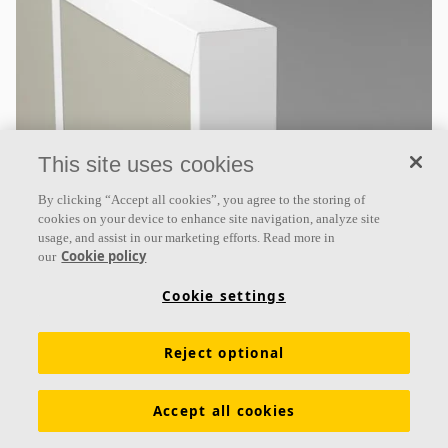
This site uses cookies
Ecophon Akusto™ Wall A
By clicking “Accept all cookies”, you agree to the storing of
cookies on your device to enhance site navigation, analyze site
Ecophon Akusto™ Wall A se compose de profils
usage, and assist in our marketing efforts. Read more in
apparents avec une variété d’options de surface. Ce
Cookie policy
our
panneau mural absorbant s’associe à un plafond
Cookie settings
acoustique pour
Classe d’absorption A
Reject optional
Bords naturels
Grand panneau, longueur 2700 mm et largeur 1200 mm
Accept all cookies