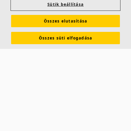
Sütik beállítása
Teljesen beépítve egy Advance™ áthatolhatatlan
fóliába.
Nedves helyiségekhez és erős vegyszerekkel történő
Összes elutasítása
mindennapos tisztításhoz.
Összes süti elfogadása
Ecophon Hygiene Advance™ Wall
Az Ecophon Hygiene Advance™ Wall falpanel, ellenáll
a mindennapos, erős vegyszerekkel történő erőteljes
tisztításnak és fertőtlenítésnek. Megfelel a
B abszorpciós osztály