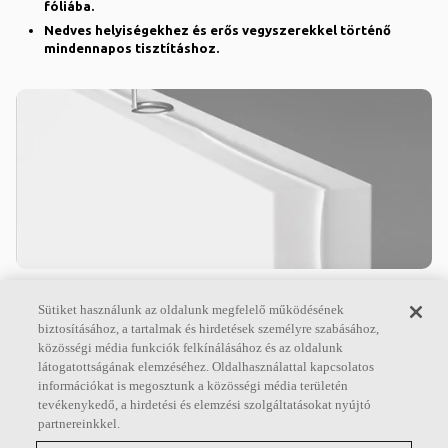
fóliába.
Nedves helyiségekhez és erős vegyszerekkel történő
mindennapos tisztításhoz.
Ecophon Hygiene Advance™ Baffle
Sütiket használunk az oldalunk megfelelő működésének
biztosításához, a tartalmak és hirdetések személyre szabásához,
Az Ecophon Hygiene Advance™ Baffle egy
közösségi média funkciók felkínálásához és az oldalunk
függőleges terelő, amely ellenáll a mindennapos, erős
látogatottságának elemzéséhez. Oldalhasználattal kapcsolatos
vegyszerekkel történő erőteljes tisztításnak és
információkat is megosztunk a közösségi média területén
fertőtlenítésnek.
tevékenykedő, a hirdetési és elemzési szolgáltatásokat nyújtó
partnereinkkel.
A C abszorpciós osztályban kapható