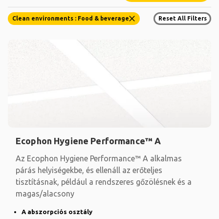
Clean environments : Food & beverage
Reset All Filters
Ecophon Hygiene Performance™ A
Az Ecophon Hygiene Performance™ A alkalmas
párás helyiségekbe, és ellenáll az erőteljes
tisztításnak, például a rendszeres gőzölésnek és a
magas/alacsony
A abszorpciós osztály