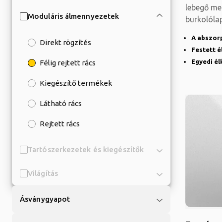
lebegő me
Moduláris álmennyezetek
burkolóla
azokon a 
A abszor
Direkt rögzítés
Festett é
Egyedi él
Félig rejtett rács
Kiegészítő termékek
Látható rács
Rejtett rács
Tartószerkezetek és kiegészítők
Világítás
Ásványgyapot