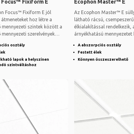
 Focus™ Fixiform E
Ecophon Master™ E
n Focus™ Fixiform E jól
Az Ecophon Master™ E sülly
 átmeneteket hoz létre a
látható rácsú, csempeszerű
 mennyezeti szintek között a
élkialakítással rendelkezik,
 mennyezeti szerelvények
árnyékhatású mennyezetet h
e vagy a
kiemelve az egyes lapokat
pciós osztály
A abszorpciós osztály
lek
Festett élek
kható lapok a helyszínen
Könnyen összeszerelhető
ndó szintváltáshoz