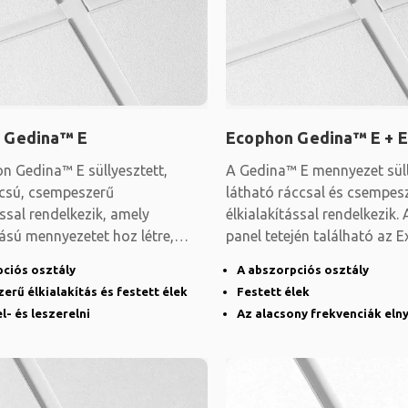
 Gedina™ E
Ecophon Gedina™ E + E
n Gedina™ E süllyesztett,
A Gedina™ E mennyezet süll
ácsú, csempeszerű
látható ráccsal és csempes
ással rendelkezik, amely
élkialakítással rendelkezik.
ású mennyezetet hoz létre,
panel tetején található az E
az egyes lapokat
pciós osztály
A abszorpciós osztály
rű élkialakítás és festett élek
Festett élek
l- és leszerelni
Az alacsony frekvenciák eln