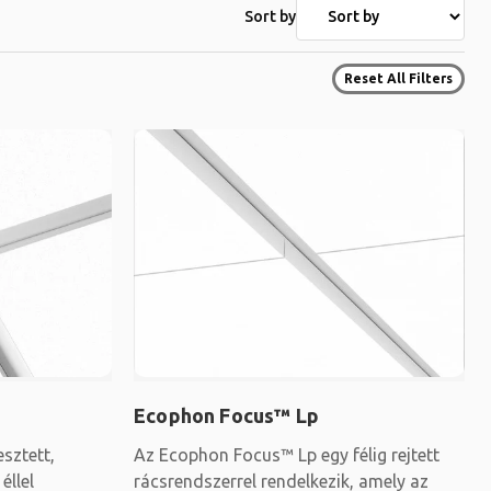
Sort by
Reset All Filters
Ecophon Focus™ Lp
sztett,
Az Ecophon Focus™ Lp egy félig rejtett
éllel
rácsrendszerrel rendelkezik, amely az