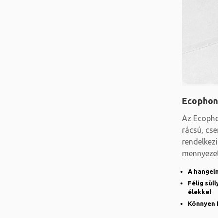
Ecophon
Az Ecopho
rácsú, cse
rendelkez
mennyezete
lapokat é
A hangeln
Félig sül
élekkel
Könnyen f