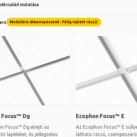
mékcsalád mutatása
ters
Moduláris álmennyezetek : Félig rejtett rács
 Focus™ Dg
Ecophon Focus™ E
n Focus™ Dg elrejti az
Az Ecophon Focus™ E süllye
ó lapéleket, és jellegzetes
látható rácsú, csempeszerű 