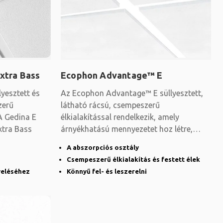
xtra Bass
Ecophon Advantage™ E
yesztett és
Az Ecophon Advantage™ E süllyesztett,
zerű
látható rácsú, csempeszerű
 A Gedina E
élkialakítással rendelkezik, amely
xtra Bass
árnyékhatású mennyezetet hoz létre,
kiemelve az egyes
A abszorpciós osztály
Csempeszerű élkialakítás és festett élek
yeléséhez
Könnyű fel- és leszerelni