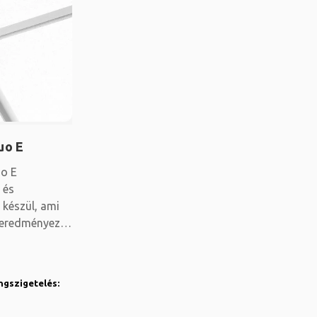
uo E
o E
 és
 készül, ami
eredményez.
ngszigetelés: