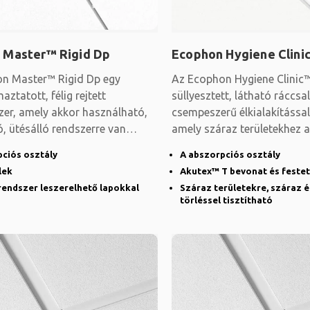
 Master™ Rigid Dp
Ecophon Hygiene Clini
n Master™ Rigid Dp egy
Az Ecophon Hygiene Clinic
ztatott, félig rejtett
süllyesztett, látható ráccsal
zer, amely akkor használható,
csempeszerű élkialakítással
, ütésálló rendszerre van
amely száraz területekhez 
abszorberek
pciós osztály
A abszorpciós osztály
lek
Akutex™ T bevonat és festet
rendszer leszerelhető lapokkal
Száraz területekre, száraz 
törléssel tisztítható