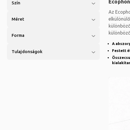
Ecophon
Szín
Az Ecopho
elkülönülő
Méret
különböző
különböző
Forma
elhelyezés
A abszor
Festett é
Tulajdonságok
Összecsu
kialakíta