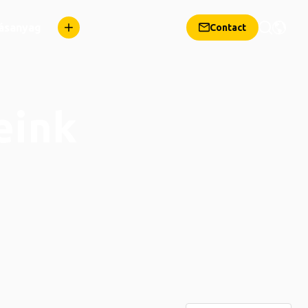
dásanyag
Contact
eink