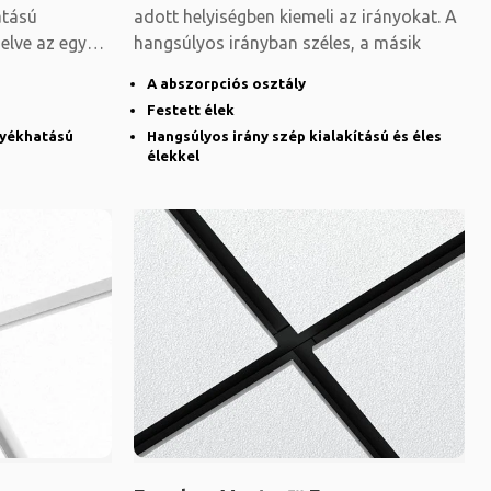
atású
adott helyiségben kiemeli az irányokat. A
elve az egyes
hangsúlyos irányban széles, a másik
A abszorpciós osztály
Festett élek
nyékhatású
Hangsúlyos irány szép kialakítású és éles
élekkel