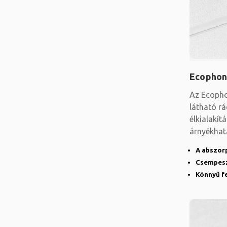
Ecophon
Az Ecopho
látható r
élkialakít
árnyékhat
kiemelve 
A abszor
Csempesze
Könnyű fe