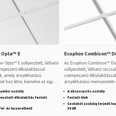
 Opta™ E
Ecophon Combison™ D
n Opta™ E süllyesztett, látható
Az Ecophon Combison™ Du
mpeszerű élkialakítással
süllyesztett, látható ráccsal
ik, amely árnyékhatású
csempeszerű élkialakítással
t hoz létre, kiemelve az egyes
árnyékhatású mennyezetet 
s
Nagy teljesítményű
yelési osztály
A abszorpciós osztály
lyesztett élkialakítás festett
Festett élek
Szobától szobáig terjedő ha
el- és leszerelhető
39 dB