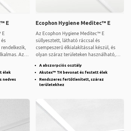
c™ E
Ecophon Hygiene Meditec™ E
™ E
Az Ecophon Hygiene Meditec™ E
 és
süllyesztett, látható ráccsal és
 rendelkezik,
csempeszerű élkialakítással készül, és
alkalmas. Az
olyan száraz területeken használható,
ahol rendszeres
A abszorpciós osztály
t élek
Akutex™ TH bevonat és festett élek
és nedves
Rendszeres fertőtlenített, száraz
területekhez