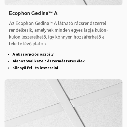
Ecophon Gedina™ A
Az Ecophon Gedina™ A látható rácsrendszerrel
rendelkezik, amelynek minden egyes lapja külön-
külön leszerelhető, így könnyen hozzáférhető a
felette lévő plafon.
A abszorpciós osztály
Alapozóval kezelt és természetes élek
Könnyű fel- és leszerelni