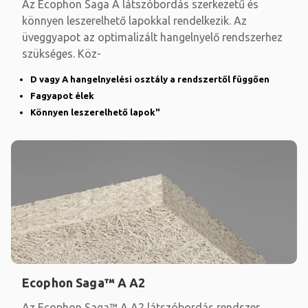
Az Ecophon Saga A látszóbordás szerkezetű és
könnyen leszerelhető lapokkal rendelkezik. Az
üveggyapot az optimalizált hangelnyelő rendszerhez
szükséges. Köz-
D vagy A hangelnyelési osztály a rendszertől függően
Fagyapot élek
Könnyen leszerelhető lapok"
Ecophon Saga™ A A2
Az Ecophon Saga™ A A2 látszóbordás rendszer,