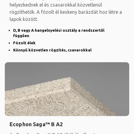
helyezkednek el és csavarokkal közvetlenül
rögzíthetők. A fózolt él keskeny barázdát hoz létre a
lapok között.
D, B vagy A hangelnyelési osztály a rendszertől
függően
Fózolt élek
Könnyű közvetlen rögzítés, csavarokkal
Ecophon Saga™ B A2