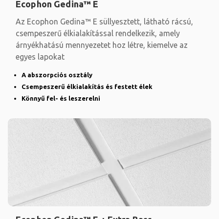
Ecophon Gedina™ E
Az Ecophon Gedina™ E süllyesztett, látható rácsú,
csempeszerű élkialakítással rendelkezik, amely
árnyékhatású mennyezetet hoz létre, kiemelve az
egyes lapokat
A abszorpciós osztály
Csempeszerű élkialakítás és festett élek
Könnyű fel- és leszerelni