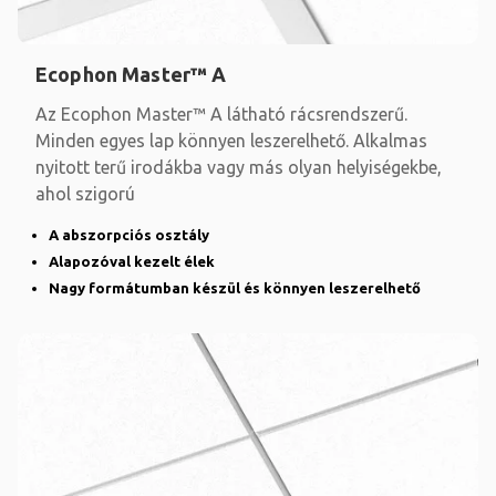
Ecophon Master™ A
Az Ecophon Master™ A látható rácsrendszerű.
Minden egyes lap könnyen leszerelhető. Alkalmas
nyitott terű irodákba vagy más olyan helyiségekbe,
ahol szigorú
A abszorpciós osztály
Alapozóval kezelt élek
Nagy formátumban készül és könnyen leszerelhető