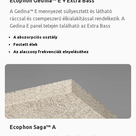
Ecophon Gedina™ E + Extra Bass
A Gedina™ E mennyezet süllyesztett és látható
ráccsal és csempeszerű élkialakítással rendelkezik. A
Gedina E panel tetején található az Extra Bass
A abszorpciós osztály
Festett élek
Az alacsony frekvenciák elnyeléséhez
Ecophon Saga™ A