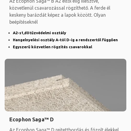
Az Ecophon Saga™ B A2 éltől élig illesztve,
közvetlenül csavarozással rögzíthető. A ferde él
keskeny barázdát képez a lapok között. Olyan
beépítéseknél
A2-s1,d0 tűzvédelmi osztály
Hangelnyelési osztály A-tól D-ig a rendszertől függően
Egyszerű közvetlen rögzítés csavarokkal
Ecophon Saga™ D
Az Ecophon Saga™ D rejtettbordás és fózolt élekkel