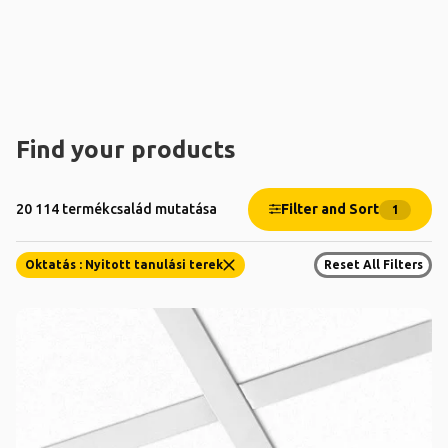
Find your products
Filter and Sort
20 114 termékcsalád mutatása
1
Oktatás : Nyitott tanulási terek
Reset All Filters