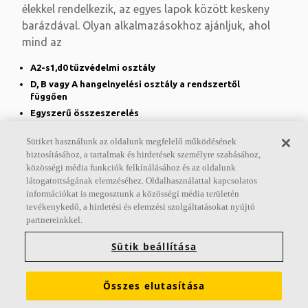
élekkel rendelkezik, az egyes lapok között keskeny
barázdával. Olyan alkalmazásokhoz ajánljuk, ahol
mind az
A2-s1,d0 tűzvédelmi osztály
D, B vagy A hangelnyelési osztály a rendszertől
függően
Egyszerű összeszerelés
Sütiket használunk az oldalunk megfelelő működésének
biztosításához, a tartalmak és hirdetések személyre szabásához,
közösségi média funkciók felkínálásához és az oldalunk
látogatottságának elemzéséhez. Oldalhasználattal kapcsolatos
információkat is megosztunk a közösségi média területén
tevékenykedő, a hirdetési és elemzési szolgáltatásokat nyújtó
partnereinkkel.
Sütik beállítása
Ecophon Saga™ E
Összes elutasítása
Az Ecophon Saga™ E félig süllyesztett, látható