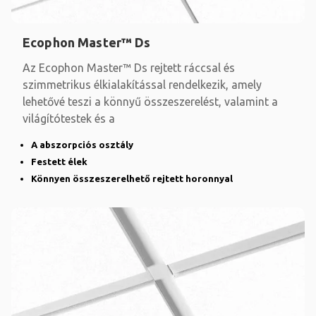
Ecophon Master™ Ds
Az Ecophon Master™ Ds rejtett ráccsal és
szimmetrikus élkialakítással rendelkezik, amely
lehetővé teszi a könnyű összeszerelést, valamint a
világítótestek és a
A abszorpciós osztály
Festett élek
Könnyen összeszerelhető rejtett horonnyal