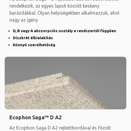
rendelkezik, az egyes lapok között keskeny
barázdákkal. Olyan helyiségekben alkalmazzuk, ahol
nagy az igény
D, B vagy A abszorpciós osztály a rendszertől függően
Diszkrét élkialakítás
Könnyű szerelhetőség
Ecophon Saga™ D A2
Az Ecophon Saga D A2 rejtettbordával és fózolt