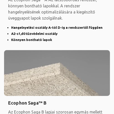
könnyen bontható lapokkal. A rendszer
hangelnyelésének optimalizálására a kiegészítő
üveggyapot lapok szolgálnak.
Hangelnyelési osztály A-tól D-ig a rendszertől függően
A2-s1,d0 tűzvédelmi osztály
Könnyen bontható lapok
Ecophon Saga™ B
Az Ecophon Saga B lapjai szorosan egymás mellett