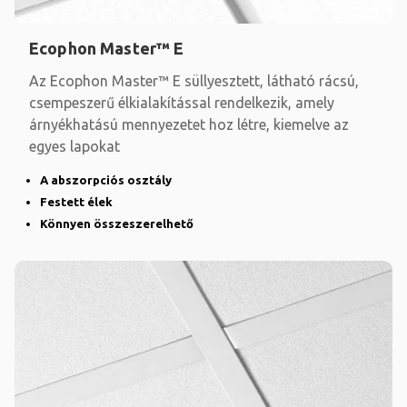
Ecophon Master™ E
Az Ecophon Master™ E süllyesztett, látható rácsú,
csempeszerű élkialakítással rendelkezik, amely
árnyékhatású mennyezetet hoz létre, kiemelve az
egyes lapokat
A abszorpciós osztály
Festett élek
Könnyen összeszerelhető