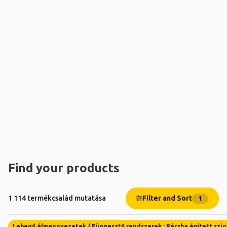
Find your products
Filter and Sort
1 114 termékcsalád mutatása
1
Lebegő álmennyezetek / Függesztő rendszerek : Rácsba épí