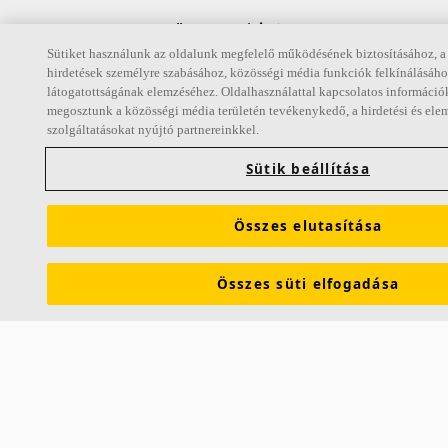
Kövessen minket
Sütiket használunk az oldalunk megfelelő működésének biztosításához, a 
hirdetések személyre szabásához, közösségi média funkciók felkínálásáho
látogatottságának elemzéséhez. Oldalhasználattal kapcsolatos információk
megosztunk a közösségi média területén tevékenykedő, a hirdetési és ele
Hivatkozások
szolgáltatásokat nyújtó partnereinkkel.
Sütik beállítása
Akusztikai ismeretek
Termékek
Inspiráció és tudásanyag
Funkcionális igények
Színek és felületek
E-eszközök
Összes elutasítása
Teljesítménynyilatkozat
Az Ecophonról
Karrier
Fenntarthatóság
Jogi információk
Brosúrák letöltése
Összes süti elfogadása
Termékleírások
Akusztikai szójegyzék
Elérhetőségek
Saint-Gobain Ecophon AB
Box 500
SE 265 03 Hyllinge