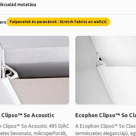
ékcsalád mutatása
ters
Falpanelek és paravánok : Stretch fabrics on walls
 Clipso™ So Acoustic
Ecophon Clipso™ So Cl
 Clipso™ So Acoustic 495 D/AC
A Ecophon Clipso™ So Class
etes bevonatú, mikroperforált,
természetes eleganciájú, eg