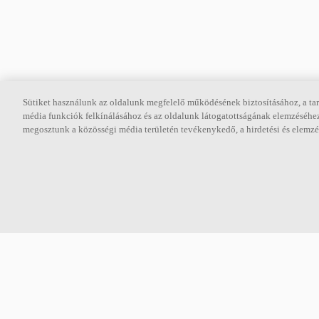
Sütiket használunk az oldalunk megfelelő működésének biztosításához, a tar
média funkciók felkínálásához és az oldalunk látogatottságának elemzéséhez
Rólunk
megosztunk a közösségi média területén tevékenykedő, a hirdetési és elemzés
Az Ecophon olyan akusztikai paneleket, terelőlapokat és mennyezeti
rendszereket fejleszt, gyárt és forgalmaz, amelyek az emberek
jólétének és teljesítményének javításával hozzájárulnak a jó
munkakörnyezet kialakításához. Ígéretünk, az „A sound effect on
people” minden tevékenységünkben központi szerepet játszik.
Kövessen minket