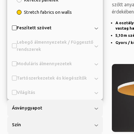
szőtt anya
érdekében 
Stretch fabrics on walls
A osztály
Feszített szövet
vastag ha
5,10 m sz
Lebegő álmennyezetek / Függesztő
Gyors / k
rendszerek
Moduláris álmennyezetek
Tartószerkezetek és kiegészítők
Világítás
Ásványgyapot
Szín