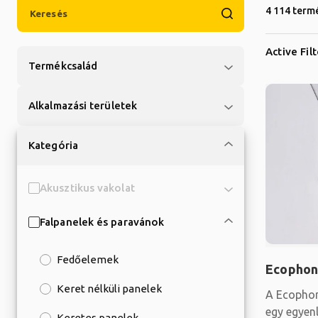
4 114 term
Active Fil
Termékcsalád
Alkalmazási területek
Kategória
Akusztikus vakolat
Falpanelek és paravánok
Fedőelemek
Ecophon
Keret nélküli panelek
A Ecophon
egy egyenl
Keretes panelek