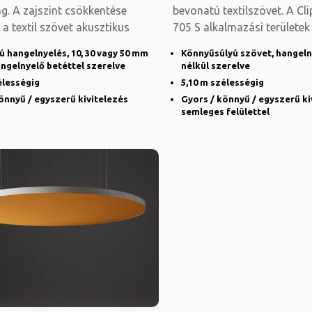
g. A zajszint csökkentése
bevonatú textilszövet. A Cl
a textil szövet akusztikus
705 S alkalmazási területek
ú hangelnyelés, 10, 30 vagy 50 mm
Könnyűsúlyú szövet, hangeln
ngelnyelő betéttel szerelve
nélkül szerelve
élességig
5,10 m szélességig
önnyű / egyszerű kivitelezés
Gyors / könnyű / egyszerű ki
semleges felülettel