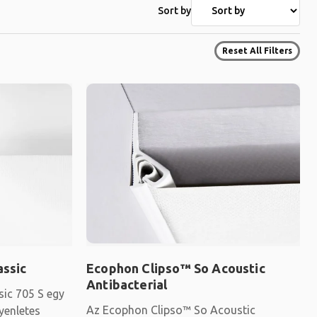
Sort by
Reset All Filters
assic
Ecophon Clipso™ So Acoustic
Antibacterial
ic 705 S egy
Az Ecophon Clipso™ So Acoustic
yenletes