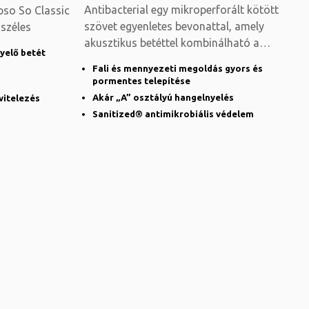
Antibacterial egy mikroperforált kötött
ipso So Classic
szövet egyenletes bevonattal, amely
 széles
akusztikus betéttel kombinálható a
yelő betét
zajszint
Fali és mennyezeti megoldás gyors és
pormentes telepítése
Akár „A” osztályú hangelnyelés
vitelezés
Sanitized® antimikrobiális védelem