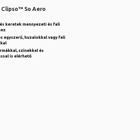
 Clipso™ So Aero
és keretek mennyezeti és fali
hez
és egyszerű, huzalokkal vagy fali
kal
rmákkal, színekkel és
sal is elérhető