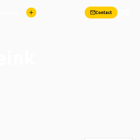
dásanyag
Contact
eink