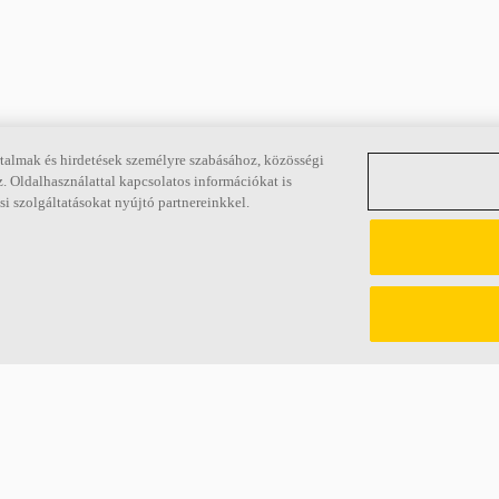
talmak és hirdetések személyre szabásához, közösségi
. Oldalhasználattal kapcsolatos információkat is
Hivatkozások
i szolgáltatásokat nyújtó partnereinkkel.
Akusztikai ismeretek
Az Ecophonról
Termékek
Karrier
Inspiráció és tudásanyag
Fenntarthatóság
Funkcionális igények
Jogi információk
Színek és felületek
Brosúrák letöltése
E-eszközök
Termékleírások
Teljesítménynyilatkozat
Akusztikai szójegyzék