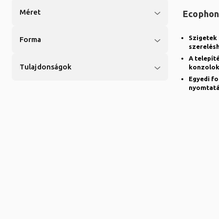
Méret
Ecophon
Szigetek 
Forma
szerelés
A telepít
Tulajdonságok
konzolok
Egyedi fo
nyomtatás