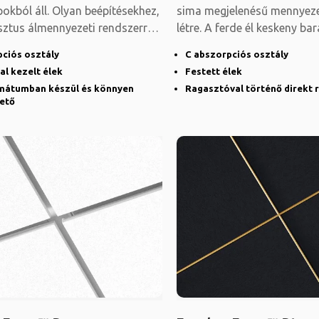
okból áll. Olyan beépítésekhez,
sima megjelenésű mennyez
sztus álmennyezeti rendszerre
létre. A ferde él keskeny bar
ég
pciós osztály
C abszorpciós osztály
l kezelt élek
Festett élek
mátumban készül és könnyen
Ragasztóval történő direkt 
hető