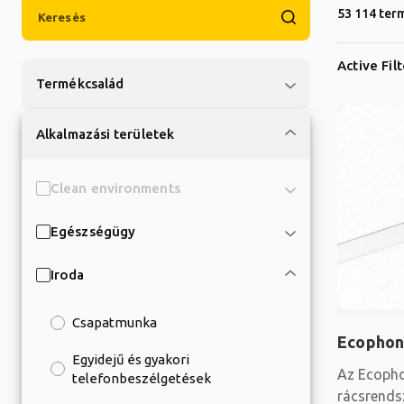
53 114 ter
Active Fil
Termékcsalád
Alkalmazási területek
Clean environments
Egészségügy
Iroda
Csapatmunka
Ecophon
Egyidejű és gyakori
Az Ecopho
telefonbeszélgetések
rácsrends