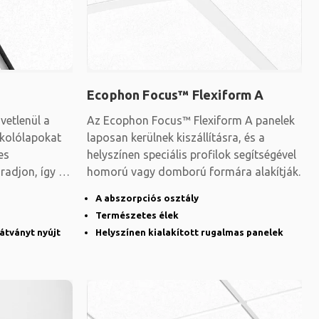
Ecophon Focus™ Flexiform A
etlenül a
Az Ecophon Focus™ Flexiform A panelek
rkolólapokat
laposan kerülnek kiszállításra, és a
es
helyszínen speciális profilok segítségével
radjon, így a
homorú vagy domború formára alakítják.
A abszorpciós osztály
Természetes élek
látványt nyújt
Helyszínen kialakított rugalmas panelek