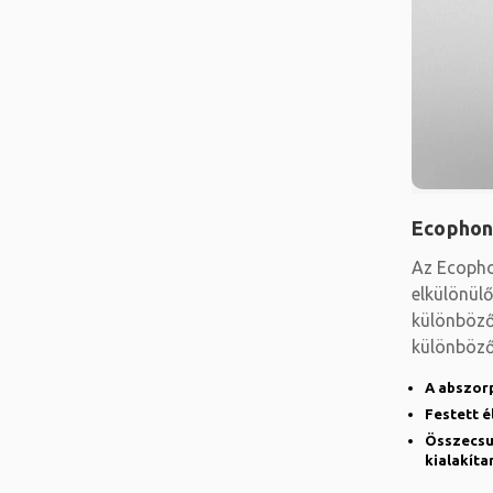
Ecophon
Az Ecopho
elkülönülő
különböző
különböző
elhelyezés
A abszor
Festett é
Összecsu
kialakíta