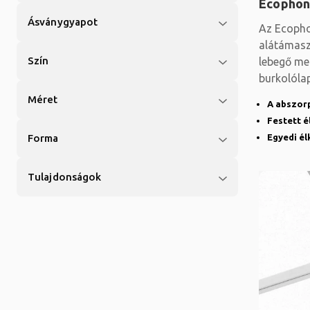
Ecophon
Ásványgyapot
Az Ecopho
alátámaszt
Szín
lebegő me
burkolóla
azokon a 
Méret
A abszor
Festett é
Egyedi él
Forma
Tulajdonságok