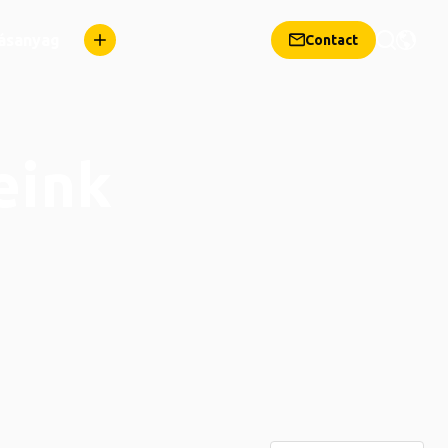
dásanyag
Contact
eink