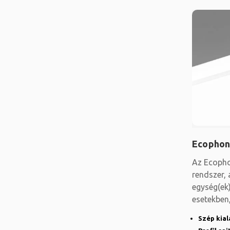
Ecophon
Az Ecopho
rendszer,
egység(ek
esetekben
falig
Szép kial