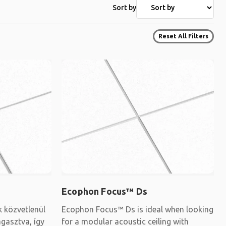
Sort by
Reset All Filters
Ecophon Focus™ Ds
 közvetlenül
Ecophon Focus™ Ds is ideal when looking
agasztva, így
for a modular acoustic ceiling with