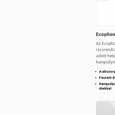
Ecophon
Az Ecophon
rácsrendsz
adott hely
hangsúlyo
A abszor
Festett é
Hangsúlyo
élekkel