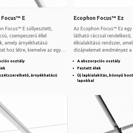
 Focus™ E
Ecophon Focus™ Ez
n Focus™ E süllyesztett,
Az Ecophon Focus™ Ez egy s
csú, csempeszerű éllel
látható ráccsal rendelkező,
ik, amely árnyékhatású
élkialakítású rendszer, amel
t hoz létre, kiemelve az egyes
dizájnelemet eredményez a
s részben
Jó akusztikát
pciós osztály
A abszorpciós osztály
lek
Festett élek
szétszerelhető, árnyékhatású
Új lapkialakítás, könnyű bon
lapokkal