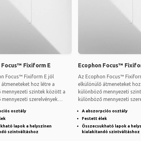
 Focus™ Fixiform E
Ecophon Focus™ Fixifo
n Focus™ Fixiform E jól
Az Ecophon Focus™ Fixifor
 átmeneteket hoz létre a
elkülönülő átmeneteket hoz 
 mennyezeti szintek között a
különböző mennyezeti szint
 mennyezeti szerelvények
különböző mennyezeti szer
e vagy a
elhelyezése vagy a
pciós osztály
A abszorpciós osztály
lek
Festett élek
kható lapok a helyszínen
Összecsukható lapok a hely
ndó szintváltáshoz
kialakítandó szintváltáshoz