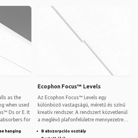
Ecophon Focus™ Levels
ls as the
Az Ecophon Focus™ Levels egy
ling when used
különböző vastagságú, méretű és színű
s™ Ds or E. It
kreatív rendszer. A rendszert közvetlenül
 absorbers for
a meglévő plafonfelületre mennyezetre
vagy falra
ee hanging
B abszorpciós osztály