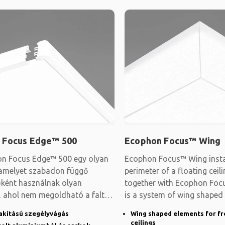
 Focus Edge™ 500
Ecophon Focus™ Wing
n Focus Edge™ 500 egy olyan
Ecophon Focus™ Wing instal
 amelyet szabadon függő
perimeter of a floating cei
)ként használnak olyan
together with Ecophon Focu
, ahol nem megoldható a faltól
is a system of wing shaped
akítású szegélyvágás
Wing shaped elements for fr
ceilings