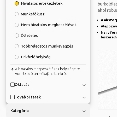
Hivatalos értekezletek
burkolólap
ahol robu
Munkafókusz
van szüks
A abszor
Nem hivatalos megbeszélések
Alapozóva
Nagy for
Ötletelés
leszerel
Többfeladatos munkavégzés
Üdvözlőhelyiség
A hivatalos megbeszélések helyiségeire
vonatkozó termékajánlatainkról
Oktatás
További terek
Kategória