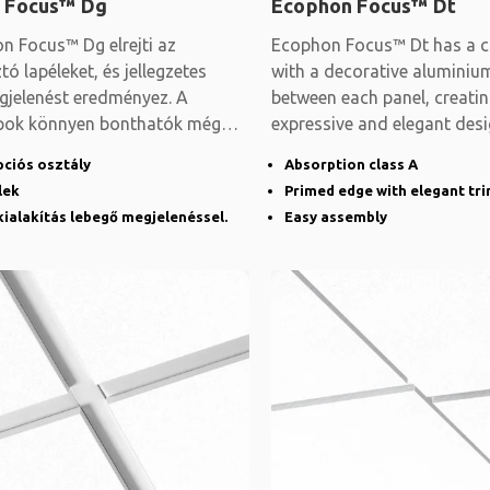
 Focus™ Dg
Ecophon Focus™ Dt
n Focus™ Dg elrejti az
Ecophon Focus™ Dt has a c
ó lapéleket, és jellegzetes
with a decorative aluminium
gjelenést eredményez. A
between each panel, creati
pok könnyen bonthatók még
expressive and elegant desi
területeken
system is modular
pciós osztály
Absorption class A
lek
Primed edge with elegant tr
kialakítás lebegő megjelenéssel.
Easy assembly