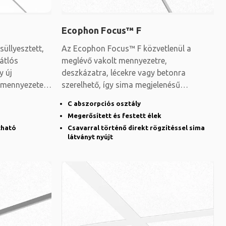
Ecophon Focus™ F
üllyesztett,
Az Ecophon Focus™ F közvetlenül a
 átlós
meglévő vakolt mennyezetre,
y új
deszkázatra, lécekre vagy betonra
 mennyezeten.
szerelhető, így sima megjelenésű
mennyezetet hoz létre. Olyan
C abszorpciós osztály
Megerősített és festett élek
tható
Csavarral történő direkt rögzítéssel sima
látványt nyújt