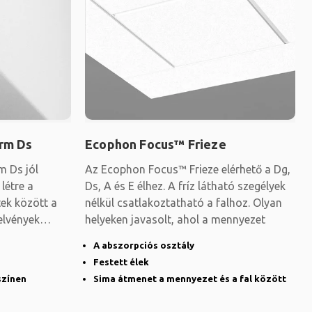
rm Ds
Ecophon Focus™ Frieze
m Ds jól
Az Ecophon Focus™ Frieze elérhető a Dg,
létre a
Ds, A és E élhez. A fríz látható szegélyek
ek között a
nélkül csatlakoztatható a falhoz. Olyan
elvények
helyeken javasolt, ahol a mennyezet
A abszorpciós osztály
Festett élek
színen
Sima átmenet a mennyezet és a fal között