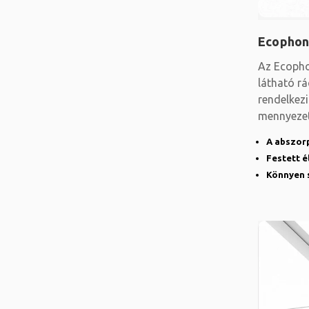
Ecophon
Az Ecopho
látható rá
rendelkez
mennyezete
lapokat é
A abszor
Festett é
Könnyen 