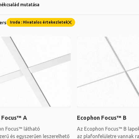
mékcsalád mutatása
ters
Iroda : Hivatalos értekezletek
 Focus™ A
Ecophon Focus™ B
n Focus™ látható
Az Ecophon Focus™ B lapok
zerű és egyszerűen leszerelhető
az plafonfelületre vannak r