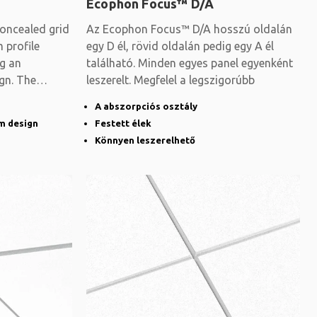
Ecophon Focus™ D/A
oncealed grid
Az Ecophon Focus™ D/A hosszú oldalán
 profile
egy D él, rövid oldalán pedig egy A él
ng an
található. Minden egyes panel egyenként
gn. The
leszerelt. Megfelel a legszigorúbb
A abszorpciós osztály
im design
Festett élek
Könnyen leszerelhető