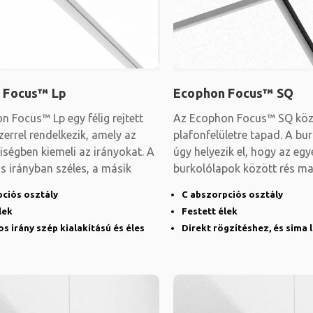
 Focus™ Lp
Ecophon Focus™ SQ
 Focus™ Lp egy félig rejtett
Az Ecophon Focus™ SQ közv
errel rendelkezik, amely az
plafonfelületre tapad. A bu
iségben kiemeli az irányokat. A
úgy helyezik el, hogy az egy
s irányban széles, a másik
burkolólapok között rés ma
mennyezet
pciós osztály
C abszorpciós osztály
lek
Festett élek
s irány szép kialakítású és éles
Direkt rögzítéshez, és sima 