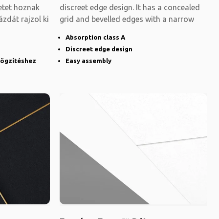
etet hoznak
discreet edge design. It has a concealed
ázdát rajzol ki
grid and bevelled edges with a narrow
Absorption class A
Discreet edge design
rögzítéshez
Easy assembly